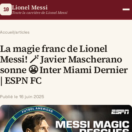
Lionel Messi
10
Toute la carrière de Lionel Messi
Accueil
/
articles
La magie franc de Lionel
Messi! 🪄 Javier Mascherano
sonne 😬 Inter Miami Dernier
| ESPN FC
Publié le 16 juin 2025