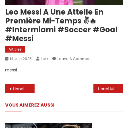
Leo Messi A Une Attelle En
Première Mi-Temps ✌️🔥
#Intermiami #soccer #goal
#messi
Articles
Leo
On
14 Juin 2025
Leave A Comment
Leo
messi
Messi
A
Une
Navigation
Lionel Messi marque deux buts ⚽️⚽️ dans la première mi-temps d’Inter Miami contre Columbus
Lionel Messi à 38 personnes, tranchable, intouchable, il n’a pas encore fini🔥 # Messi #Lionelmessi #fcb #elclasico
Attelle
de
En
VOUS AIMEREZ AUSSI
Première
l’article
Mi-
Temps
✌️