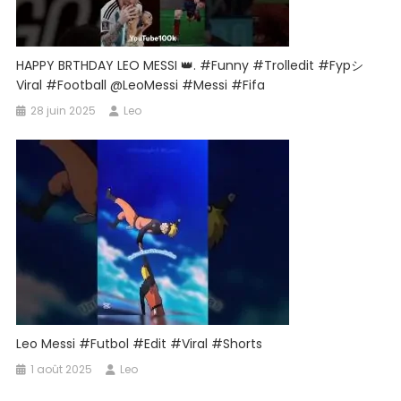
HAPPY BRTHDAY LEO MESSI 👑. #funny #trolledit #fypシ゚
Viral #football @LeoMessi #messi #fifa
28 juin 2025
Leo
Leo Messi #futbol #edit #viral #shorts
1 août 2025
Leo