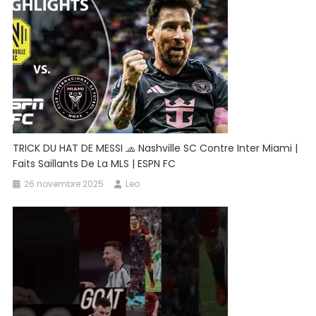
🔥
#Intermiami
#soccer
#goal
#messi
TRICK DU HAT DE MESSI 🧢 Nashville SC Contre Inter Miami |
Faits Saillants De La MLS | ESPN FC
26 novembre 2025
Leo