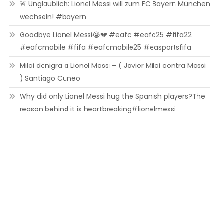
🚨 Unglaublich: Lionel Messi will zum FC Bayern München
wechseln! #bayern
Goodbye Lionel Messi😭💔 #eafc #eafc25 #fifa22
#eafcmobile #fifa #eafcmobile25 #easportsfifa
Milei denigra a Lionel Messi – ( Javier Milei contra Messi
) Santiago Cuneo
Why did only Lionel Messi hug the Spanish players?The
reason behind it is heartbreaking#lionelmessi