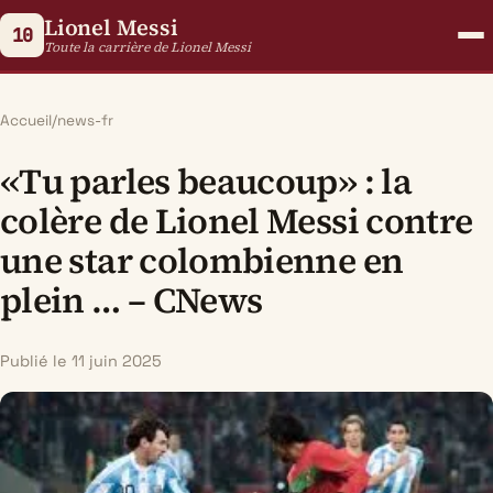
Lionel Messi
10
Toute la carrière de Lionel Messi
Accueil
/
news-fr
«Tu parles beaucoup» : la
colère de Lionel Messi contre
une star colombienne en
plein … – CNews
Publié le 11 juin 2025