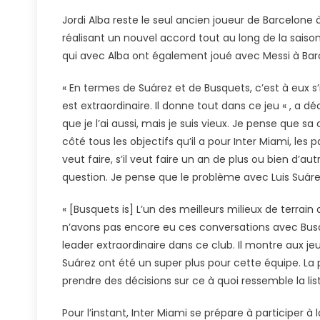
Jordi Alba reste le seul ancien joueur de Barcelone 
réalisant un nouvel accord tout au long de la saison
qui avec Alba ont également joué avec Messi à Barc
« En termes de Suárez et de Busquets, c’est à eux s’il
est extraordinaire. Il donne tout dans ce jeu « , a d
que je l’ai aussi, mais je suis vieux. Je pense que sa
côté tous les objectifs qu’il a pour Inter Miami, les 
veut faire, s’il veut faire un an de plus ou bien d’aut
question. Je pense que le problème avec Luis Suáre
« [Busquets is] L’un des meilleurs milieux de terrain de
n’avons pas encore eu ces conversations avec Busque
leader extraordinaire dans ce club. Il montre aux jeu
Suárez ont été un super plus pour cette équipe. La 
prendre des décisions sur ce à quoi ressemble la lis
Pour l’instant, Inter Miami se prépare à participer