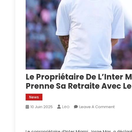
Le Propriétaire De L’Inter 
Prenne Sa Retraite Avec Le
News
Leo
On
10 Juin 2025
Leave A Comment
Le
Propriéta
De
Le copropriétaire d’Inter Miami, Jorge Mas, a déclar