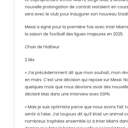
L’Inter
nouvelle prolongation de contrat restaient en cours,
Miami,
sera avec le club pour inaugurer son nouveau Sta
Mas,
Veut
Messi a signé pour la première fois avec Inter Miami 
Que
la saison de football des ligues majeures en 2025.
Lionel
Messi
Choix de l’éditeur
Prenne
Sa
2 liés
Retraite
Avec
« J’ai précédemment dit que mon souhait, mon rêve
Le
en mars. C’est une décision qui repose sur Messi. Nou
Club
quelques mois que nous devrions avoir des nouvelles 
déclaré Mas dans une interview avec ESPN.
« Mais je suis optimiste parce que nous avons fait t
sentir à l’aise. J’ai toujours dit qu’il était un anim
nombreux trophées ensemble ici à Inter Miami dans