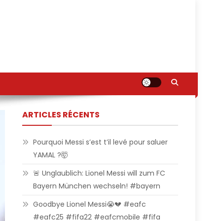
ARTICLES RÉCENTS
Pourquoi Messi s’est t’il levé pour saluer
YAMAL ?🤯
🚨 Unglaublich: Lionel Messi will zum FC
Bayern München wechseln! #bayern
Goodbye Lionel Messi😭💔 #eafc
#eafc25 #fifa22 #eafcmobile #fifa