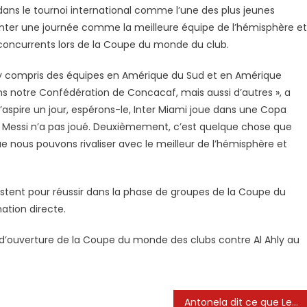
 dans le tournoi international comme l’une des plus jeunes
enter une journée comme la meilleure équipe de l’hémisphère et
 concurrents lors de la Coupe du monde du club.
, y compris des équipes en Amérique du Sud et en Amérique
s notre Confédération de Concacaf, mais aussi d’autres », a
j’aspire un jour, espérons-le, Inter Miami joue dans une Copa
el Messi n’a pas joué. Deuxièmement, c’est quelque chose que
e nous pouvons rivaliser avec le meilleur de l’hémisphère et
 restent pour réussir dans la phase de groupes de la Coupe du
nation directe.
ch d’ouverture de la Coupe du monde des clubs contre Al Ahly au
Antonela dit ce que Leo Messi a fait après ce qui est arrivé à Thiago