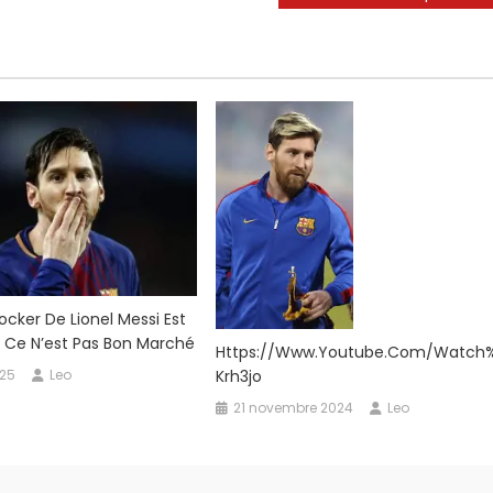
ocker De Lionel Messi Est
t Ce N’est Pas Bon Marché
Https://www.youtube.com/watc
Krh3jo
025
Leo
21 novembre 2024
Leo