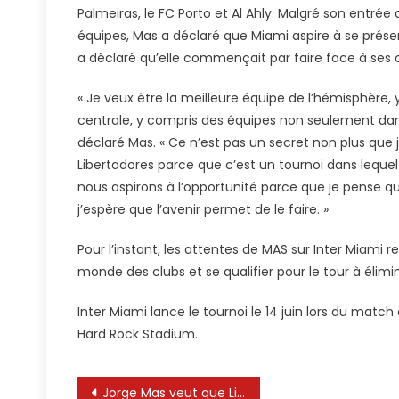
Palmeiras, le FC Porto et Al Ahly. Malgré son entrée
équipes, Mas a déclaré que Miami aspire à se prés
a déclaré qu’elle commençait par faire face à ses
« Je veux être la meilleure équipe de l’hémisphère
centrale, y compris des équipes non seulement dan
déclaré Mas. « Ce n’est pas un secret non plus que 
Libertadores parce que c’est un tournoi dans lequ
nous aspirons à l’opportunité parce que je pense qu
j’espère que l’avenir permet de le faire. »
Pour l’instant, les attentes de MAS sur Inter Miami
monde des clubs et se qualifier pour le tour à élimi
Inter Miami lance le tournoi le 14 juin lors du mat
Hard Rock Stadium.
Navigation
Jorge Mas veut que Lionel Messi prenne sa retraite à Inter Miami