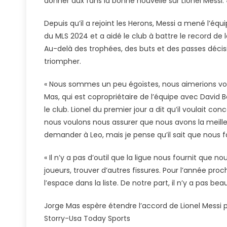
donner aux fans la bonne nouvelle sur Lionel Messi. 
Depuis qu’il a rejoint les Herons, Messi a mené l’éq
du MLS 2024 et a aidé le club à battre le record de 
Au-delà des trophées, des buts et des passes décis
triompher.
« Nous sommes un peu égoïstes, nous aimerions voi
Mas, qui est copropriétaire de l’équipe avec David B
le club. Lionel du premier jour a dit qu’il voulait c
nous voulons nous assurer que nous avons la meille
demander à Leo, mais je pense qu’il sait que nous fa
« Il n’y a pas d’outil que la ligue nous fournit que no
joueurs, trouver d’autres fissures. Pour l’année pr
l’espace dans la liste. De notre part, il n’y a pas
Jorge Mas espère étendre l’accord de Lionel Messi p
Storry-Usa Today Sports