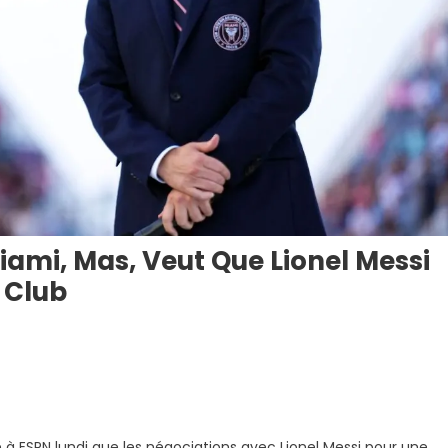
Miami, Mas, Veut Que Lionel Messi
 Club
ire
é à ESPN lundi que les négociations avec Lionel Messi pour une