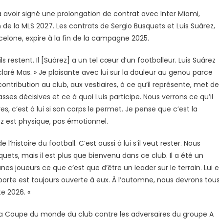
à avoir signé une prolongation de contrat avec Inter Miami,
 de la MLS 2027. Les contrats de Sergio Busquets et Luis Suárez,
elone, expire à la fin de la campagne 2025.
s restent. Il [Suárez] a un tel cœur d’un footballeur. Luis Suárez
éclaré Mas. » Je plaisante avec lui sur la douleur au genou parce
 contribution au club, aux vestiaires, à ce qu’il représente, met de
passes décisives et ce à quoi Luis participe. Nous verrons ce qu’il
res, c’est à lui si son corps le permet. Je pense que c’est la
z est physique, pas émotionnel.
 l’histoire du football. C’est aussi à lui s’il veut rester. Nous
ts, mais il est plus que bienvenu dans ce club. Il a été un
nes joueurs ce que c’est que d’être un leader sur le terrain. Lui e
porte est toujours ouverte à eux. À l’automne, nous devrons tou
te 2026. «
 à la Coupe du monde du club contre les adversaires du groupe A