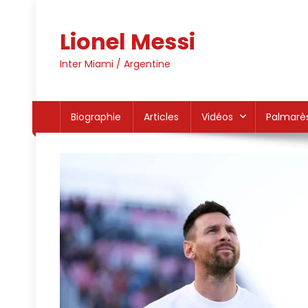
Skip
to
Lionel Messi
content
Inter Miami / Argentine
Biographie
Articles
Vidéos
Palmarè