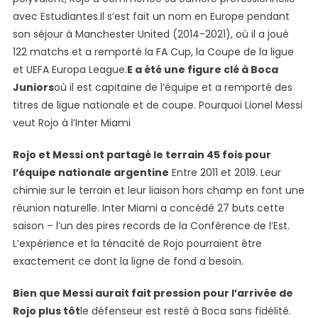
Inter
avec Estudiantes.Il s’est fait un nom en Europe pendant
Miami
son séjour à Manchester United (2014-2021), où il a joué
Pour
122 matchs et a remporté la FA Cup, la Coupe de la ligue
La
et UEFA Europa League.
E a été une figure clé à Boca
Coupe
Juniors
où il est capitaine de l’équipe et a remporté des
Du
titres de ligue nationale et de coupe. Pourquoi Lionel Messi
Monde
veut Rojo à l’Inter Miami
Du
Club
Rojo et Messi ont partagé le terrain 45 fois pour
De
l’équipe nationale argentine
Entre 2011 et 2019. Leur
La
chimie sur le terrain et leur liaison hors champ en font une
FIFA
réunion naturelle. Inter Miami a concédé 27 buts cette
saison – l’un des pires records de la Conférence de l’Est.
L’expérience et la ténacité de Rojo pourraient être
exactement ce dont la ligne de fond a besoin.
Bien que Messi aurait fait pression pour l’arrivée de
Rojo plus tôt
le défenseur est resté à Boca sans fidélité.