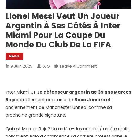
Lionel Messi Veut Un Joueur
Argentin À Ses Côtés À Inter
Miami Pour La Coupe Du
Monde Du Club De La FIFA
News
Leo
On
9 Juin 2025
Leave A Comment
Lionel
Messi
Veut
Inter Miami CF
Le défenseur argentin de 35 ans Marcos
Un
Rojo
actuellement capitaine de
Boca Juniors
et
Joueur
anciennement de Manchester United, comme sa
Argentin
prochaine grande signature.
À
Ses
Qui est Marcos Rojo? Un arrière-dos central / arrière droit
Côtés
polyvalent, Rojo a commencé sa carrière professionnelle
À