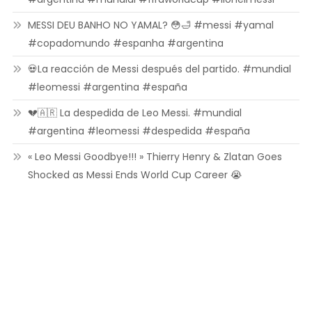
MESSI DEU BANHO NO YAMAL? 😳🛁 #messi #yamal
#copadomundo #espanha #argentina
💀La reacción de Messi después del partido. #mundial
#leomessi #argentina #españa
💔🇦🇷 La despedida de Leo Messi. #mundial
#argentina #leomessi #despedida #españa
« Leo Messi Goodbye!!! » Thierry Henry & Zlatan Goes
Shocked as Messi Ends World Cup Career 😭