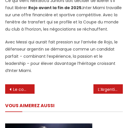
Ce qui vient NextBoca Juniors doit décider de libérer s’il
faut libérer
Rojo avant la fin de 2025.
Inter Miami travaille
sur une offre financière et sportive compétitive. Avec la
fenêtre de transfert qui se profile et la Coupe du monde
du club à l’horizon, les négociations se réchauffent.
Avec Messi qui aurait fait pression sur l’arrivée de Rojo, le
défenseur argentin se démarque comme un candidat
parfait – combinant l’expérience, la passion et le
leadership – pour élever davantage l’héritage croissant
d’Inter Miami.
Navigation
Le comportement de Lionel Messi dans les vestiaires en dit long sur Inter Miami Star
L’Argentine dirigée par Lionel Messib
de
VOUS AIMEREZ AUSSI
l’article