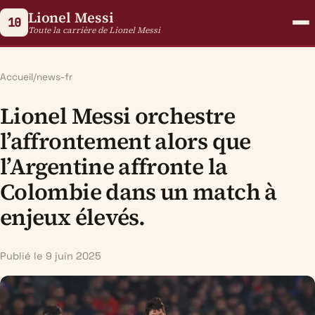
Lionel Messi
10
Toute la carrière de Lionel Messi
Accueil
/
news-fr
Lionel Messi orchestre
l’affrontement alors que
l’Argentine affronte la
Colombie dans un match à
enjeux élevés.
Publié le 9 juin 2025