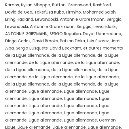
De
Ramos, Kylian Mbappe, Buffon, Greenwood, Rashford,
Luis
David de Gea, Takefusa Kubo, Firmino, Mohamed Salah,
Suarez
Erling Haaland, Lewandoski, Antonnie Grorezmann, Serggio,
A
Lewandoski, Antonnie Grorezmann, Serggio, Lewandoski,
Réussi
ANTONNIE GRIEZMANN, SERGO Reguilon, Dayot Upamecano,
À
Diego Carlos, David Brooks, Patson Daka, Luis Suarez, Jordi
Profiter
Alba, Sergio Busquets, David Beckham, et autres moments
De
La
de la Ligue allemande, de la Ligue allemande, de la Ligue
Gentillesse
allemande, de la Ligue allemande, de la Ligue allemande,
De
de la Ligue allemande, de la Ligue allemande, de la Ligue
Leo
allemande, de la Ligue allemande, de la Ligue allemande,
Messi
de la Ligue allemande, de la Ligue allemande, de la Ligue
Vs
allemande, Ligue allemande, Ligue allemande, Ligue
Colombus
allemande, Ligue allemande, Ligue allemande, Ligue
allemande, Ligue allemande, Ligue allemande, Ligue
allemande, Ligue allemande, Ligue allemande, Ligue
allemande, Ligue allemande, Ligue allemande, German
Ligue, Ligue allemande, Ligue allemande, Ligue allemande,