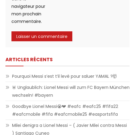
navigateur pour
mon prochain
commentaire.
ARTICLES RÉCENTS
Pourquoi Messi s’est t’il levé pour saluer YAMAL ?🤯
🚨 Unglaublich: Lionel Messi will zum FC Bayern München
wechseln! #bayern
Goodbye Lionel Messi😭💔 #eafc #eafc25 #fifa22
#eafcmobile #fifa #eafcmobile25 #easportsfifa
Milei denigra a Lionel Messi – ( Javier Milei contra Messi
) Santiago Cuneo