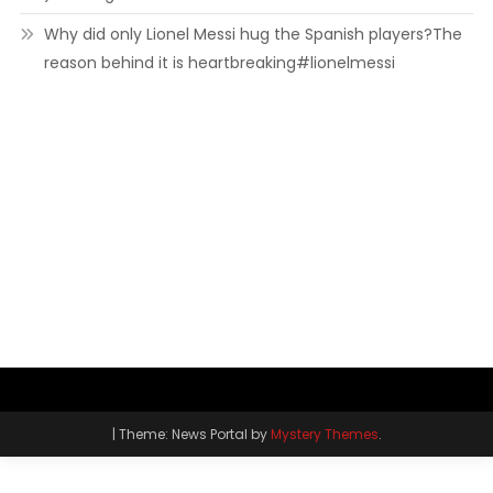
Why did only Lionel Messi hug the Spanish players?The
reason behind it is heartbreaking#lionelmessi
|
Theme: News Portal by
Mystery Themes
.