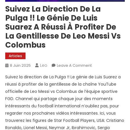
Suivez La Direction De La
Pulga !! Le Génie De Luis
Suarez A Réussi À Profiter De
La Gentillesse De Leo Messi Vs
Colombus
Articles
Leo
On
8 Juin 2025
Leave A Comment
Suivez
Suivez la direction de La Pulga !! Le génie de Luis Suarez a
La
réussi à profiter de la gentillesse de la chaîne YouTube
Direction
officielle de Leo Messi vs Colombus de l’équipe sportive
De
FGD. Channel qui partage chaque jour des moments
La
Pulga
intéressants du football international n’oubliez pas, pour
!!
regarder nos prochaines vidéos intéressantes. Ici, vous
Le
trouverez les figures de Star Football Players, USA: Cristiano
Génie
Ronaldo, Lionel Messi, Neymar Jr, Ibrahimovic, Sergio