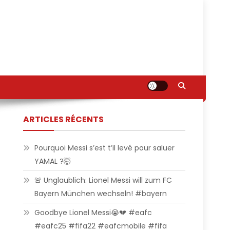
ARTICLES RÉCENTS
Pourquoi Messi s’est t’il levé pour saluer
YAMAL ?🤯
🚨 Unglaublich: Lionel Messi will zum FC
Bayern München wechseln! #bayern
Goodbye Lionel Messi😭💔 #eafc
#eafc25 #fifa22 #eafcmobile #fifa