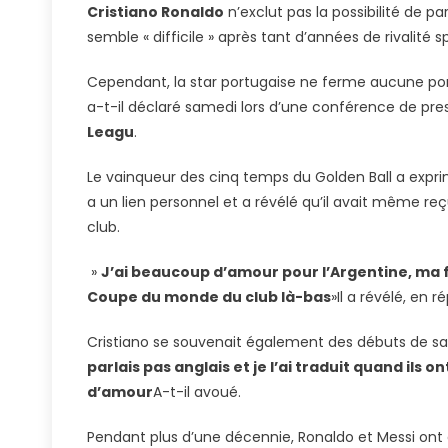
Cristiano Ronaldo
n’exclut pas la possibilité de 
Pas
semble « difficile » après tant d’années de rivalité s
Jouer
Avec
Cependant, la star portugaise ne ferme aucune porte
Lionel
a-t-il déclaré samedi lors d’une conférence de pres
Messi
Leagu
.
Et
La
Le vainqueur des cinq temps du Golden Ball a exprim
Coupe
a un lien personnel et a révélé qu’il avait même re
Du
Monde
club.
Du
»
J’ai beaucoup d’amour pour l’Argentine, ma fe
Club
|
Coupe du monde du club là-bas
»Il a révélé, en 
Club
Du
Cristiano se souvenait également des débuts de sa r
Monde
parlais pas anglais et je l’ai traduit quand ils 
FIFA
d’amour
A-t-il avoué.
Tudn
Pendant plus d’une décennie, Ronaldo et Messi ont do