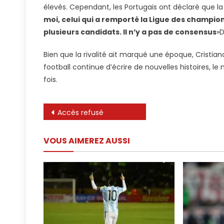
élevés. Cependant, les Portugais ont déclaré que la
moi, celui qui a remporté la Ligue des champions
plusieurs candidats. Il n’y a pas de consensus
»D
Bien que la rivalité ait marqué une époque, Cristian
football continue d’écrire de nouvelles histoires, l
fois.
Navigation
Accès refusé
de
VOUS AIMEREZ AUSSI
l’article