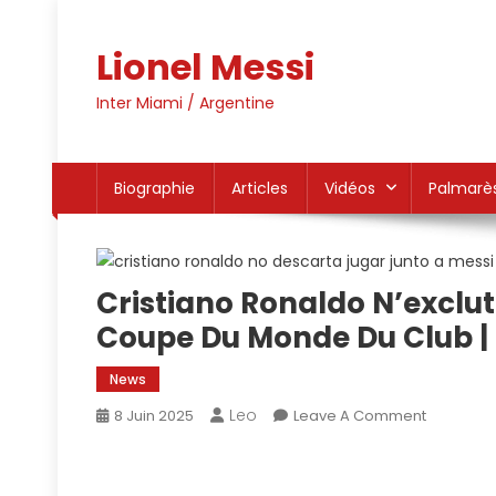
Skip
to
Lionel Messi
content
Inter Miami / Argentine
Biographie
Articles
Vidéos
Palmarè
Cristiano Ronaldo N’exclut
Coupe Du Monde Du Club |
News
Leo
On
8 Juin 2025
Leave A Comment
Cristiano
Ronaldo
N’exclut