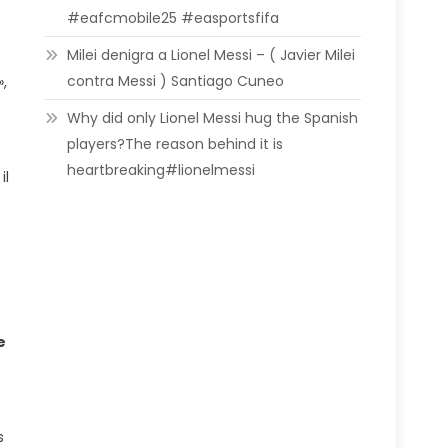
#eafcmobile25 #easportsfifa
Milei denigra a Lionel Messi – ( Javier Milei
contra Messi ) Santiago Cuneo
,
Why did only Lionel Messi hug the Spanish
players?The reason behind it is
heartbreaking#lionelmessi
il
e
s