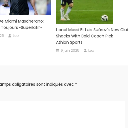
 De Miami Mascherano:
 Toujours «superlatif»
Lionel Messi Et Luis Suárez’s New Clu
Shocks With Bold Coach Pick –
025
Leo
Athlon Sports
9 juin 2025
Leo
amps obligatoires sont indiqués avec
*