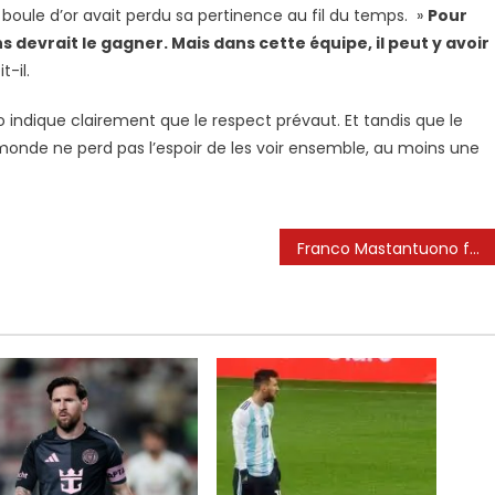
 boule d’or avait perdu sa pertinence au fil du temps. »
Pour
 devrait le gagner. Mais dans cette équipe, il peut y avoir
it-il.
o indique clairement que le respect prévaut. Et tandis que le
e monde ne perd pas l’espoir de les voir ensemble, au moins une
Franco Mastantuono fait une affirmation de chèvre sur Lionel Messi au milieu des rumeurs de transfert du Real Madrid