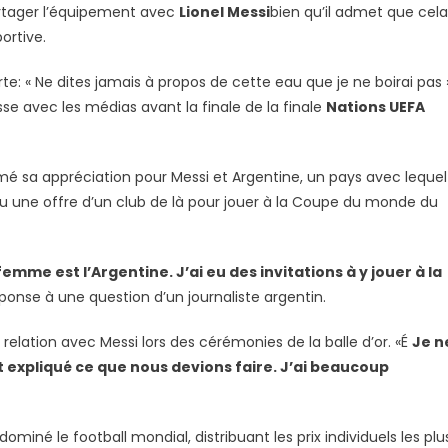
partager l’équipement avec
Lionel Messi
bien qu’il admet que cela
portive.
: « Ne dites jamais à propos de cette eau que je ne boirai pas »
se avec les médias avant la finale de la finale
Nations UEFA
é sa appréciation pour Messi et Argentine, un pays avec lequel 
çu une offre d’un club de là pour jouer à la Coupe du monde du
mme est l’Argentine. J’ai eu des invitations à y jouer à la
réponse à une question d’un journaliste argentin.
elation avec Messi lors des cérémonies de la balle d’or. «É
Je n
ont expliqué ce que nous devions faire. J’ai beaucoup
miné le football mondial, distribuant les prix individuels les plu