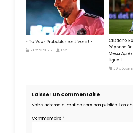
Annonce
Cristiano R
« Tu Veux Probablement Venir! »
Réponse Bru
21 mai 2025
Leo
Messi Aprè
Ligue 1
29 décemb
Laisser un commentaire
Votre adresse e-mail ne sera pas publiée.
Les ch
Commentaire
*