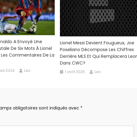
onaldo A Envoyé Une
Lionel Messi Devient Fougueux, Joe
tale De Six Mots À Lionel
Poseliano Décompose Les Chiffres
s Les Commentaires De La
Derrière MLS Et Qui Remplacera Leo
Dans CWC?
re 2024
Leo
1 avril 2025
Leo
amps obligatoires sont indiqués avec
*