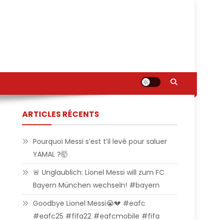
ARTICLES RÉCENTS
Pourquoi Messi s’est t’il levé pour saluer
YAMAL ?🤯
🚨 Unglaublich: Lionel Messi will zum FC
Bayern München wechseln! #bayern
Goodbye Lionel Messi😭💔 #eafc
#eafc25 #fifa22 #eafcmobile #fifa