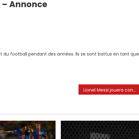
i» – Annonce
t du football pendant des années. Ils se sont battus en tant que
Lionel Messi jouera contre la Colombie: voir les changements de scaloni qui concernent Nestor Lorenzo | Sélections nationales