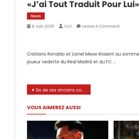
«J’ai Tout Traduit Pour Lu
News
Leo
On
8 Juin 2025
Leave A Comment
Cristiano
Ronaldo
À
Cristiano Ronaldo et Lionel Messi étaient au somme
Propos
joueur vedette du Real Madrid et du FC …
Du
Groupe
Avec
Lionel
Navigation
Six de ses anciens coéquipiers avec une chèvre différente
Messi:
«J’ai
de
Tout
VOUS AIMEREZ AUSSI
l’article
Traduit
Pour
Lui»
–