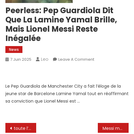
Peerless: Pep Guardiola Dit
Que La Lamine Yamal Brille,
Mais Lionel Messi Reste
Inégalée
News
Leo
On
7 Juin 2025
Leave A Comment
Peerless:
Pep
Guardiola
Le Pep Guardiola de Manchester City a fait l’éloge de la
Dit
jeune star de Barcelone Lamine Yamal tout en réaffirmant
Que
La
sa conviction que Lionel Messi est …
Lamine
Yamal
Brille,
Navigation
Mais
toute l’actualité en direct, l’info en continu en France, dans les régions et dans le monde
Messi making fun of Ronaldo and his son😱😭! Ronaldo🐐 Messi #cartoon