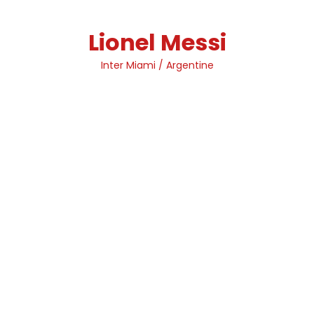
Skip
to
Lionel Messi
content
Inter Miami / Argentine