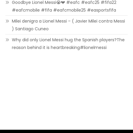
Goodbye Lionel Messi😭💔 #eafc #eafc25 #fifa22
#eafcmobile #fifa #eafcmobile25 #easportsfifa
Milei denigra a Lionel Messi – ( Javier Milei contra Messi
) Santiago Cuneo
Why did only Lionel Messi hug the Spanish players?The
reason behind it is heartbreaking#lionelmessi