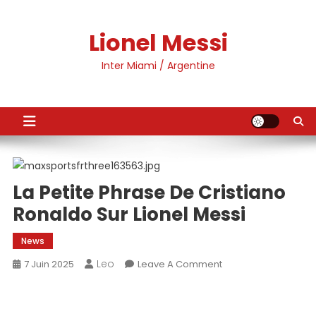
Skip
to
Lionel Messi
content
Inter Miami / Argentine
La Petite Phrase De Cristiano
Ronaldo Sur Lionel Messi
News
Leo
On
7 Juin 2025
Leave A Comment
La
Petite
Phrase