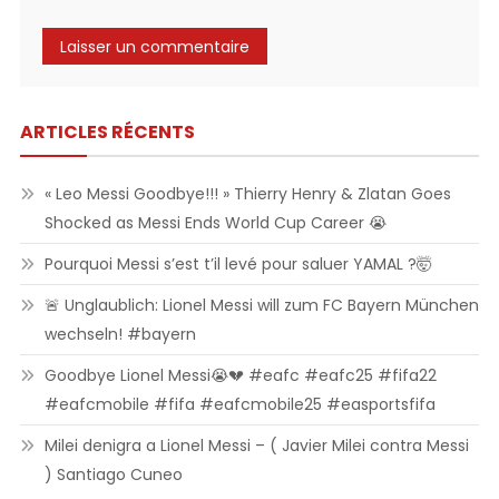
ARTICLES RÉCENTS
« Leo Messi Goodbye!!! » Thierry Henry & Zlatan Goes
Shocked as Messi Ends World Cup Career 😭
Pourquoi Messi s’est t’il levé pour saluer YAMAL ?🤯
🚨 Unglaublich: Lionel Messi will zum FC Bayern München
wechseln! #bayern
Goodbye Lionel Messi😭💔 #eafc #eafc25 #fifa22
#eafcmobile #fifa #eafcmobile25 #easportsfifa
Milei denigra a Lionel Messi – ( Javier Milei contra Messi
) Santiago Cuneo