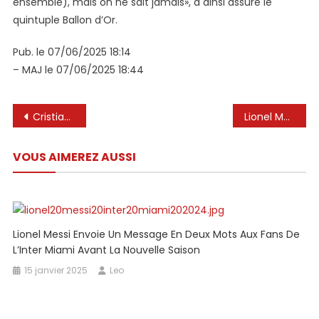
ensemble), mais on ne sait jamais», a ainsi assuré le
quintuple Ballon d’Or.
Pub. le 07/06/2025 18:14
– MAJ le 07/06/2025 18:44
Navigation
Cristiano Ronaldo refuse la chance de renouveler la rivalité avec Lionel Messi à la Coupe du Monde du Monde de la FIFA 2025, dit « vous devez être intelligent »
Lionel Messi pousse à l’Inter Miami pour signer l’ex-star de Manchester United, 35 ans,
de
VOUS AIMEREZ AUSSI
l’article
Lionel Messi Envoie Un Message En Deux Mots Aux Fans De
L’Inter Miami Avant La Nouvelle Saison
15 janvier 2025
Leo