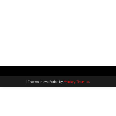
|
Theme: News Portal by
Mystery Themes
.