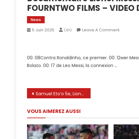
FOURNTWO FILMS – VIDEO
News
Leo
On
5 Juin 2025
Leave A Comment
Document
Lionel
Messi
00: 08Contra Ronaldinho, ce premier. 00: 12wer Messi q
|
Bolazo. 00: 17 de Leo Messi, la connexion …
Les
Moments
Qui
M’ont
Navigation
Samuel Eto’o 5e, Lionel Messi… : voici le top 5 des meilleurs buteurs de l’histoire du Barça
Fait
|
de
FOURNT
VOUS AIMEREZ AUSSI
l’article
FILMS
–
VIDEO
DAILYMOT