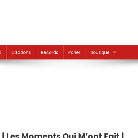
s
Citations
Records
Parier
Boutique
| Les Moments Qui M’ont Fait |