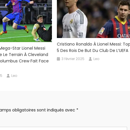
Cristiano Ronaldo À Lionel Messi: To
 Mega-Star Lionel Messi
5 Des Rois De But Du Club De L’UEFA
e Le Terrain À Cleveland
3 février 2025
Leo
Columbus Crew Fait Face
25
Leo
amps obligatoires sont indiqués avec
*