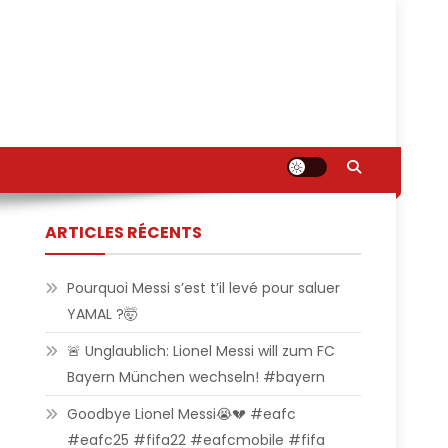
ARTICLES RÉCENTS
Pourquoi Messi s’est t’il levé pour saluer
YAMAL ?🤯
🚨 Unglaublich: Lionel Messi will zum FC
Bayern München wechseln! #bayern
Goodbye Lionel Messi😭💔 #eafc
#eafc25 #fifa22 #eafcmobile #fifa