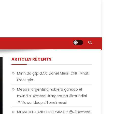
ARTICLES RÉCENTS
Mình đã gặp được Lionel Messi 😍⚽ | Phat
Freestyle
Messi si argentina hubiera ganado el
mundial #messi #argentina #mundial
#fifaworldcup #lionelmessi
MESSI DEU BANHO NO YAMAL? 😳🛁 #messi