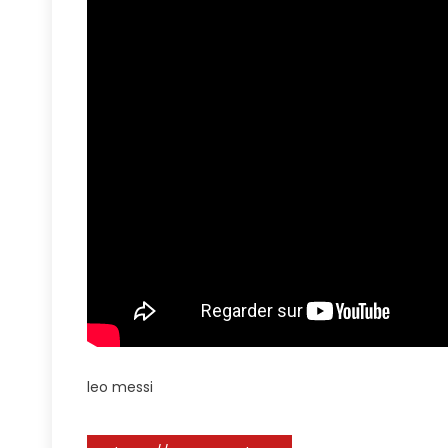
Easy
Goal
💔
#football
#footba
#footbal
#footbal
#uefaso
leo messi