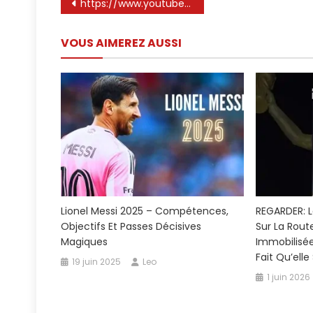
Navigation
https://www.youtube.com/watch%3fv%3dfnch1gu27wc
de
VOUS AIMEREZ AUSSI
l’article
Lionel Messi 2025 – Compétences,
REGARDER: L
Objectifs Et Passes Décisives
Sur La Rout
Magiques
Immobilisée
Fait Qu’elle
19 juin 2025
Leo
1 juin 2026