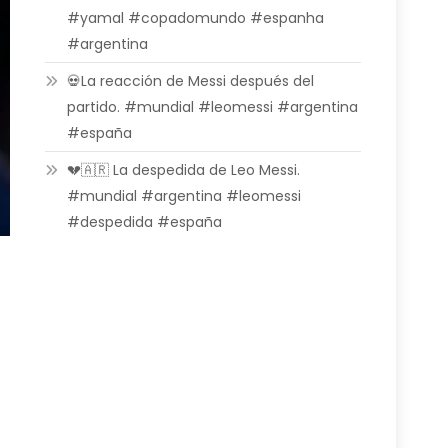
#yamal #copadomundo #espanha
#argentina
💀La reacción de Messi después del
partido. #mundial #leomessi #argentina
#españa
💔🇦🇷 La despedida de Leo Messi.
#mundial #argentina #leomessi
#despedida #españa