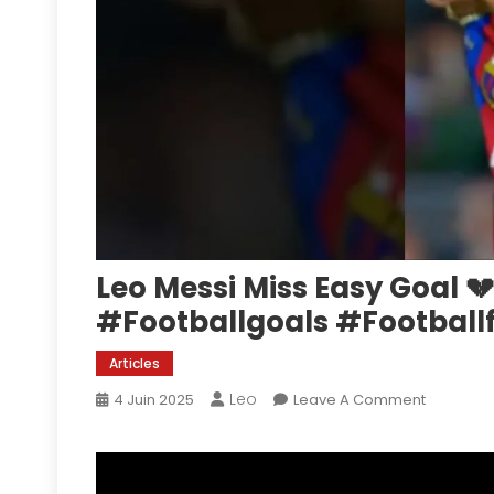
Leo Messi Miss Easy Goal 
#footballgoals #football
Articles
Leo
On
4 Juin 2025
Leave A Comment
Leo
Messi
Miss