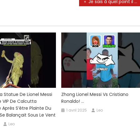
« Je sais à quel point il veut venir » – Homecoming «glorieux» de Lionel Messi chez les vieux garçons de Newell parlé par le président du club au milieu de l’incertitude du contrat inter Miami
a Statue De Lionel Messi
Zhong Lionel Messi Vs Cristiano
e VIP De Calcutta
Ronaldo! …
 Après S’être Plainte Du
1 avril 2025
Leo
 Se Balançait Sous Le Vent
Leo