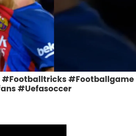
💔 #footballtricks #footballgame
fans #uefasoccer