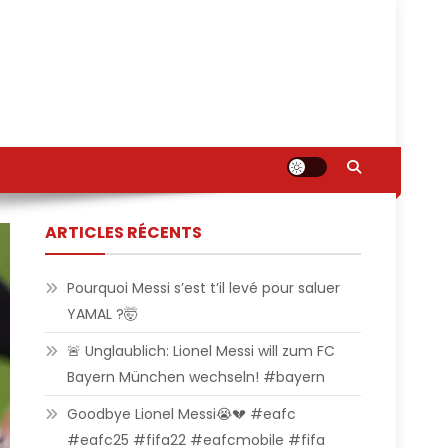
ARTICLES RÉCENTS
Pourquoi Messi s’est t’il levé pour saluer
YAMAL ?🤯
🚨 Unglaublich: Lionel Messi will zum FC
Bayern München wechseln! #bayern
Goodbye Lionel Messi😭💔 #eafc
#eafc25 #fifa22 #eafcmobile #fifa