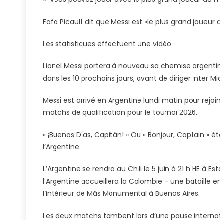
L’Argenti
Pour
Fafa Picault dit que Messi est «le plus grand joueur
2
Matchs
Les statistiques effectuent une vidéo
Avant
La
Lionel Messi portera à nouveau sa chemise argent
Coupe
dans les 10 prochains jours, avant de diriger Inter 
Du
Monde
Messi est arrivé en Argentine lundi matin pour rej
Du
matchs de qualification pour le tournoi 2026.
Club
« ¡Buenos Días, Capitán! » Ou « Bonjour, Captain » é
l’Argentine.
L’Argentine se rendra au Chili le 5 juin à 21 h HE à E
l’Argentine accueillera la Colombie – une bataille en
l’intérieur de Mâs Monumental à Buenos Aires.
Les deux matchs tombent lors d’une pause internat