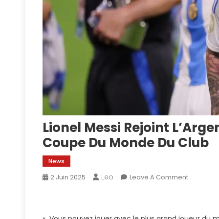
Lionel Messi Rejoint L’Arg
Coupe Du Monde Du Club
News
Leo
On
2 Juin 2025
Leave A Comment
Lionel
Messi
Rejoint
« Vous pouvez jouer avec le plus grand joueur du mo