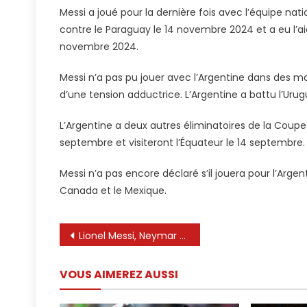
Messi a joué pour la dernière fois avec l’équipe nat
contre le Paraguay le 14 novembre 2024 et a eu l’aid
novembre 2024.
Messi n’a pas pu jouer avec l’Argentine dans des mat
d’une tension adductrice. L’Argentine a battu l’Urugu
L’Argentine a deux autres éliminatoires de la Coupe
septembre et visiteront l’Équateur le 14 septembre.
Messi n’a pas encore déclaré s’il jouera pour l’Arge
Canada et le Mexique.
Navigation
Lionel Messi, Neymar et Kylian Mbappe ont envoyé un message par le chef du PSG Nasser Al-Khelaifi après l’attente de Luis Enrique End End pour le premier titre de Ligue des champions
de
VOUS AIMEREZ AUSSI
l’article