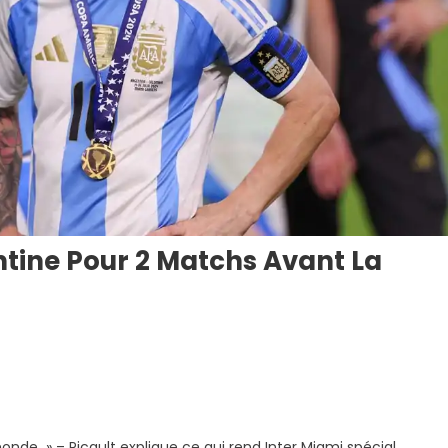
entine Pour 2 Matchs Avant La
nde » – Picault explique ce qui rend Inter Miami spécial