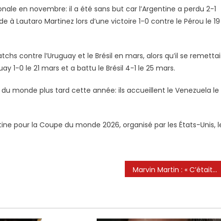
ionale en novembre: il a été sans but car l’Argentine a perdu 2-1
e à Lautaro Martinez lors d’une victoire 1-0 contre le Pérou le 19
chs contre l’Uruguay et le Brésil en mars, alors qu’il se remettai
ay 1-0 le 21 mars et a battu le Brésil 4-1 le 25 mars.
 du monde plus tard cette année: ils accueillent le Venezuela le
ntine pour la Coupe du monde 2026, organisé par les États-Unis, l
Marvin Martin : « C’était du niveau de Lionel Messi. Il dribblait le gardien, il revenait, il ne marquait pas, il dribblait de nouveau les défenseurs, et encore le gardien… »