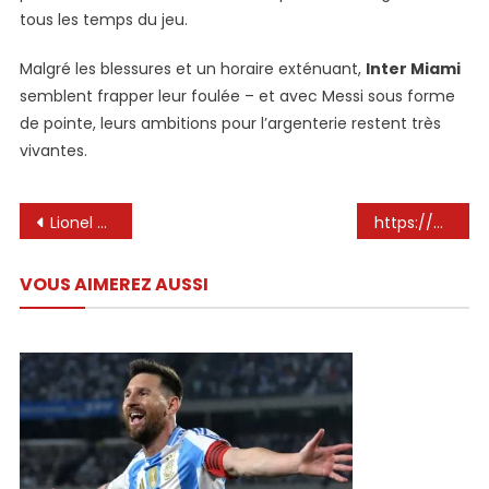
tous les temps du jeu.
Malgré les blessures et un horaire exténuant,
Inter Miami
semblent frapper leur foulée – et avec Messi sous forme
de pointe, leurs ambitions pour l’argenterie restent très
vivantes.
Navigation
Lionel Messi marque deux fois et ajoute deux passes décisives alors qu’Inter Miami a battu Columbus Crew
https://www.youtube.com/watch%3fv%3d9akoyuusghu
de
VOUS AIMEREZ AUSSI
l’article