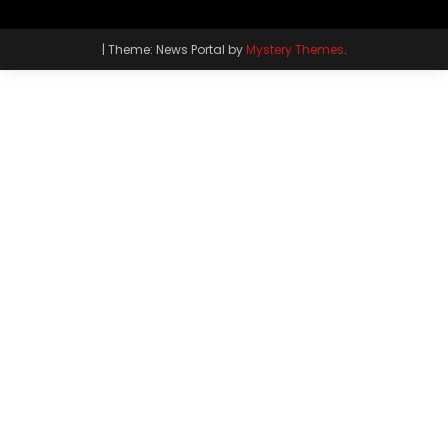
|
Theme: News Portal by
Mystery Themes
.