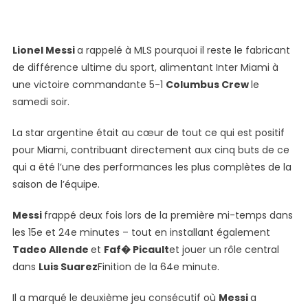
Les
Buts
De
Lionel Messi
a rappelé à MLS pourquoi il reste le fabricant
Lionel
de différence ultime du sport, alimentant Inter Miami à
Messi
une victoire commandante 5-1
Columbus Crew
le
Inter
samedi soir.
Miami
Rain
La star argentine était au cœur de tout ce qui est positif
Dans
pour Miami, contribuant directement aux cinq buts de ce
La
Mise
qui a été l’une des performances les plus complètes de la
Au
saison de l’équipe.
Point
Final
Messi
frappé deux fois lors de la première mi-temps dans
Avant
les 15e et 24e minutes – tout en installant également
La
Tadeo Allende
et
Faf� Picault
et jouer un rôle central
Coupe
dans
Luis Suarez
Finition de la 64e minute.
Du
Monde
Il a marqué le deuxième jeu consécutif où
Messi
a
Du