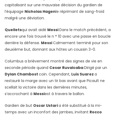
capitalisant sur une mauvaise décision du gardien de
l’équipage
Nicholas Hagen
le réprimant de sang-froid
malgré une déviation.
Quellets
qui avait aidé
Messi
Dans le match précédent, a
encore une fois trouvé le n ° 10 avec une passe en boucle
derrière la défense.
Messi
Calmement terminé pour son
deuxième but, donnant aux hôtes un coussin 3-0.
Columbus a brièvement montré des signes de vie en
seconde période quand
Cesar Ruvalcaba
Dirigé par un
Dylan Chambost
coin. Cependant,
Luis Suarez
a
restauré la marge avec un tir bas avant que Picault ne
scellait la victoire dans les dernières minutes,
s’accrochant à
Messi
est à travers le ballon.
Gardien de but
Oscar Ustari
a été substitué à la mi-
temps avec un inconfort des jambes, invitant
Rocco