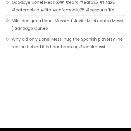
Goodbye Lionel Messi😭💔 #eafc #eafc25 #fifa22
#eafcmobile #fifa #eafcmobile25 #easportsfifa
Milei denigra a Lionel Messi – ( Javier Milei contra Messi
) Santiago Cuneo
Why did only Lionel Messi hug the Spanish players?The
reason behind it is heartbreaking#lionelmessi