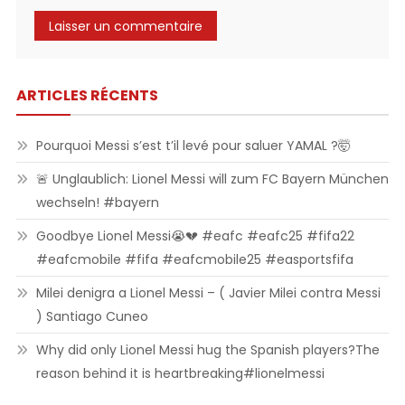
ARTICLES RÉCENTS
Pourquoi Messi s’est t’il levé pour saluer YAMAL ?🤯
🚨 Unglaublich: Lionel Messi will zum FC Bayern München
wechseln! #bayern
Goodbye Lionel Messi😭💔 #eafc #eafc25 #fifa22
#eafcmobile #fifa #eafcmobile25 #easportsfifa
Milei denigra a Lionel Messi – ( Javier Milei contra Messi
) Santiago Cuneo
Why did only Lionel Messi hug the Spanish players?The
reason behind it is heartbreaking#lionelmessi