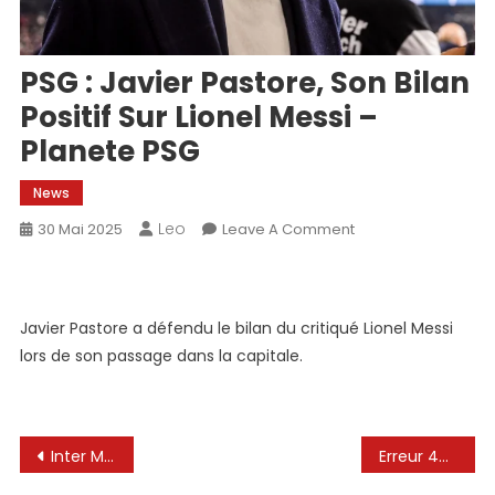
PSG : Javier Pastore, Son Bilan
Positif Sur Lionel Messi –
Planete PSG
News
Leo
On
30 Mai 2025
Leave A Comment
PSG
:
Javier
Javier Pastore a défendu le bilan du critiqué Lionel Messi
Pastore,
lors de son passage dans la capitale.
Son
Bilan
Positif
Sur
Navigation
Inter Miami CF Forward Lionel Messi nommé le joueur MLS de la journée présenté par Michelob Ultra pour la journée 16
Erreur 403
Lionel
Messi