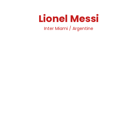
Skip
to
Lionel Messi
content
Inter Miami / Argentine