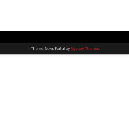
|
Theme: News Portal by
Mystery Themes
.