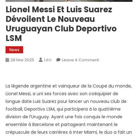
Lionel Messi Et Luis Suarez
Dévoilent Le Nouveau
Uruguayan Club Deportivo
LSM
News
Leo
On
28 Mai 2025
Leave A Comment
Lionel
Messi
Et
La légende argentine et vainqueur de la Coupe du monde,
Luis
Lionel Messi, a uni ses forces avec son coéquipier de
Suarez
longue date Luis Suarez pour lancer un nouveau club de
Dévoilent
football, Deportivo LSM, qui participera à la quatrième
Le
Nouveau
division de l’Uruguay. Ayant une fois conquis le monde
Uruguayan
ensemble à Barcelone et partageant maintenant le
Club
crépuscule de leurs carrières à Inter Miami, le duo a fait un
Deportivo