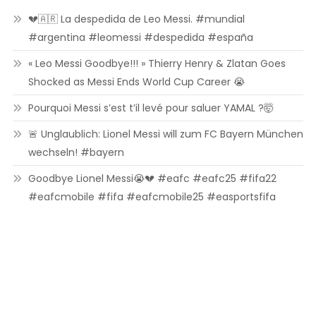
💔🇦🇷 La despedida de Leo Messi. #mundial
#argentina #leomessi #despedida #españa
« Leo Messi Goodbye!!! » Thierry Henry & Zlatan Goes
Shocked as Messi Ends World Cup Career 😭
Pourquoi Messi s’est t’il levé pour saluer YAMAL ?🤯
🚨 Unglaublich: Lionel Messi will zum FC Bayern München
wechseln! #bayern
Goodbye Lionel Messi😭💔 #eafc #eafc25 #fifa22
#eafcmobile #fifa #eafcmobile25 #easportsfifa