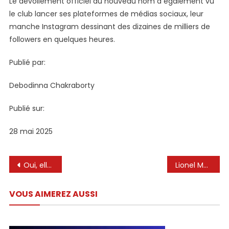
Le dévoilement officiel du nouveau nom a également vu
le club lancer ses plateformes de médias sociaux, leur
manche Instagram dessinant des dizaines de milliers de
followers en quelques heures.
Publié par:
Debodinna Chakraborty
Publié sur:
28 mai 2025
Navigation
Oui, elle est l’épouse de Leo Messi😊😍 # Antonelaroccuzzo # Beautiful # mignon # lm10 #short
Lionel Messi et Luis Suarez ont présenté une nouvelle société dans le football
de
VOUS AIMEREZ AUSSI
l’article