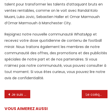
talent pour transformer les talents d’attaquant bruts en
ventes rentables, comme on le voit avec Randal Kolo
Muani, Luka Jovic, Sebastien Haller et Omar Marmoush
d’Omar Marmoush à Manchester City.
Rejoignez notre nouvelle communauté WhatsApp et
recevez votre dose quotidienne de contenu de football
miroir. Nous traitons également les membres de notre
communauté des offres, des promotions et des publicités
spéciales de notre part et de nos partenaires. Si vous
n’aimez pas notre communauté, vous pouvez consulter à
tout moment. Si vous êtes curieux, vous pouvez lire notre
avis de confidentialité.
Navigation
Je suis aimé de Lionel Messi et rejeté les rivaux de Chelsea – je pourrais maintenant remplacer Nicolas Jackson
Le coéquipier de Lionel Messi fait face à une tentative de vol, mais les cambrioleurs ne volent rien à cause de …..
de
VOUS AIMEREZ AUSSI