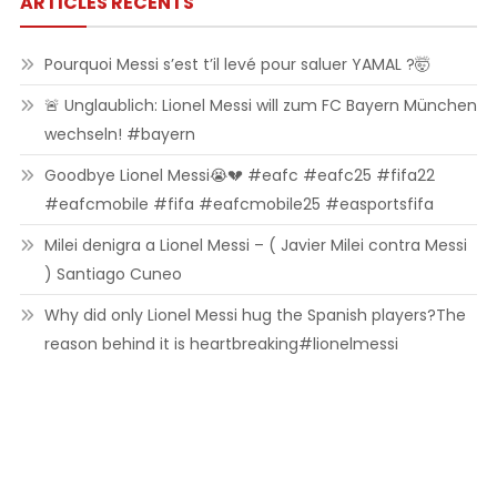
ARTICLES RÉCENTS
Pourquoi Messi s’est t’il levé pour saluer YAMAL ?🤯
🚨 Unglaublich: Lionel Messi will zum FC Bayern München
wechseln! #bayern
Goodbye Lionel Messi😭💔 #eafc #eafc25 #fifa22
#eafcmobile #fifa #eafcmobile25 #easportsfifa
Milei denigra a Lionel Messi – ( Javier Milei contra Messi
) Santiago Cuneo
Why did only Lionel Messi hug the Spanish players?The
reason behind it is heartbreaking#lionelmessi