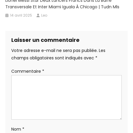
Lionel Messi Star Deux Lancers Francs Dans La Barre
Transversale Et Inter Miami Iguala À Chicago | Tudn Mls
14 avril 2025
Leo
Laisser un commentaire
Votre adresse e-mail ne sera pas publiée.
Les
champs obligatoires sont indiqués avec
*
Commentaire
*
Nom
*