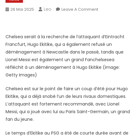
Leo
On
26 Mai 2025
Leave A Comment
L’objectif
De
84
Chelsea serait à la recherche de l’attaquant d’Eintracht
Millions
Francfurt, Hugo Ekitike, qui a également refusé un
De
Livres
déménagement à Newcastle dans le passé, tandis que
Sterling
Lionel Messi est également un grand Fanchelsesea
Est
réfléchit à un déménagement à Hugo Ekitike (image:
Sur
Getty Images)
Le
Radar
Chelsea est sur le point de faire un coup d’été pour Hugo
De
Ekitike, qui a déjà snobé l’un de leurs rivaux domestiques.
Liverpool,
L’attaquant est fortement recommandé, avec Lionel
Est
Messi, qui a joué avec lui au Paris Saint-Germain, un grand
Classé
fan du jeune.
Par
Lionel
Le temps d’Ekitike au PSG a été de courte durée avant de
Messi