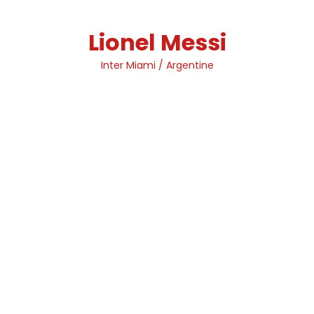
Skip
to
Lionel Messi
content
Inter Miami / Argentine