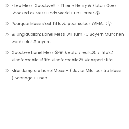
« Leo Messi Goodbye!!! » Thierry Henry & Zlatan Goes
Shocked as Messi Ends World Cup Career 😭
Pourquoi Messi s’est t’il levé pour saluer YAMAL ?🤯
🚨 Unglaublich: Lionel Messi will zum FC Bayern München
wechseln! #bayern
Goodbye Lionel Messi😭💔 #eafc #eafc25 #fifa22
#eafcmobile #fifa #eafcmobile25 #easportsfifa
Milei denigra a Lionel Messi – ( Javier Milei contra Messi
) Santiago Cuneo