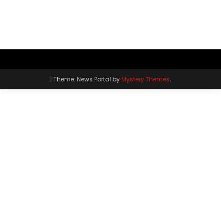
|
Theme: News Portal by
Mystery Themes
.