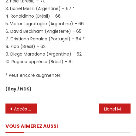
2. Pelé (Brésil) – 70
3. Lionel Messi (Argentine) – 67 *
4. Ronaldinho (Brésil) – 66
5. Victor Legrotaglie (Argentine) – 66
6. David Beckham (Angleterre) – 65
7. Cristiano Ronaldo (Portugal) – 64 *
8. Zico (Brésil) – 62
9. Diego Maradona (Argentine) – 62
10. Rogerio apprécie (Brésil) – 61.
* Peut encore augmenter.
(Bay / NDS)
Navigation
Accès refusé
Lionel Messi jouera-t-il à la Coupe du monde du club? – Squawka
de
VOUS AIMEREZ AUSSI
l’article