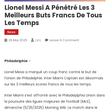
Lionel Messi A Pénétré Les 3
Meilleurs Buts Francs De Tous
Les Temps
News
Leo
On
26 Mai 2025
Leave A Comment
Lionel
Messi
A
Philadelphie
–
Pénétré
Les
Lionel Messi a marqué un coup franc contre le but de
3
l’Union de Philadelphie. Inter Miami Captain est désormais
Meilleurs
sur les 3 meilleurs scores francs de tous les temps.
Buts
Francs
Inter Miami s’est affronté avec le Philadeplphia Union dans
De
la poursuite des ligues majeures de football (MLS),
Tous
dimanche (5/25/2025) Morning Wib. Le match dans le
Les