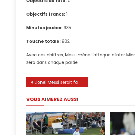
Objectifs de tête:
0
Objectifs francs:
1
Minutes jouées:
935
Touche totale:
802
Avec ces chiffres, Messi mène l’attaque d’Inter Mia
zéro dans chaque partie.
Navigation
Lionel Messi serait fan d’Alianza Lima, selon son chef péruvien – VTT
de
VOUS AIMEREZ AUSSI
l’article