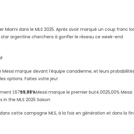
tés
Inter Miami dans le MLS 2025. Après avoir marqué un coup franc lo
 la star argentine cherchera à gonfler le réseau ce week-end
ues
al
 Messi marque devant l’équipe canadienne, et leurs probabilité
es options. Faites votre jeu!
ment 1,67
59,88%
Messi marque le premier but4.0025,00% Messi
cs in the MLS 2025 Saison
ans cette campagne MLS, à la fois en génération et dans la fin