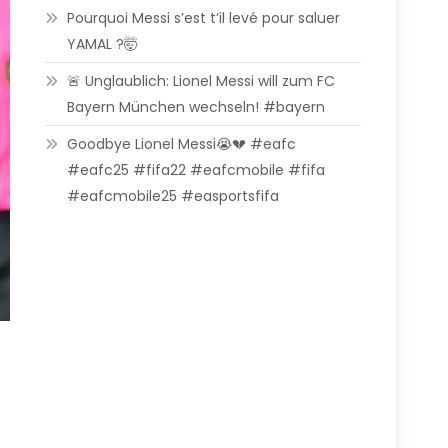
Pourquoi Messi s’est t’il levé pour saluer
YAMAL ?🤯
🚨 Unglaublich: Lionel Messi will zum FC
Bayern München wechseln! #bayern
Goodbye Lionel Messi😭💔 #eafc
#eafc25 #fifa22 #eafcmobile #fifa
#eafcmobile25 #easportsfifa