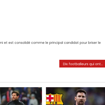
mi et est consolidé comme le principal candidat pour briser le
Dix footballeurs qui ont joué aux côtés à la fois Cristiano Ronaldo et Lionel Messi | Nouvelles de football