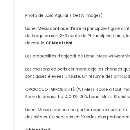
Vs
Montréal
Photo de Julio Aguilar / Getty Images)
Et
Probabili
Lionel Messi continue d’être la principale figure d’
De
du tirage au sort 3-3 contre le Philadelphie Union,
Statistiq
devant le
CF Montréal
.
Dans
MLS
Les probabilités d’objectif de Lionel Messi vs Montré
Les maisons de paris estiment déjà les chances que
sont assez élevées. Ensuite, un résumé des principal
OPCIOCUOTAPROBIBILITÉ (%) Messi score à tout mo
Score le dernier but4.0025,00% Lionel Messi Statisti
Lionel Messi a connu une performance importante d
des pièces. Ce sont vos chiffres les plus pertinents: