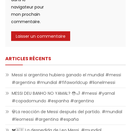
navigateur pour
mon prochain
commentaire.
ARTICLES RÉCENTS
Messi si argentina hubiera ganado el mundial #messi
#argentina #mundial #fifaworldcup #lionelmessi
MESSI DEU BANHO NO YAMAL? 😳🛁 #messi #yamal
#copadomundo #espanha #argentina
💀La reacción de Messi después del partido. #mundial
#leomessi #argentina #españa
💔🇦🇷 La despedida de Leo Messi. #mundial