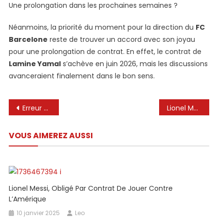
Une prolongation dans les prochaines semaines ?
Néanmoins, la priorité du moment pour la direction du
FC
Barcelone
reste de trouver un accord avec son joyau
pour une prolongation de contrat. En effet, le contrat de
Lamine Yamal
s’achève en juin 2026, mais les discussions
avanceraient finalement dans le bon sens.
Navigation
Erreur 403
Lionel Messi joue-t-il ce soir? Inter Miami Visitez Philadelphia Union le 2025 MLS MatchDay 15
de
VOUS AIMEREZ AUSSI
l’article
Lionel Messi, Obligé Par Contrat De Jouer Contre
L’Amérique
10 janvier 2025
Leo