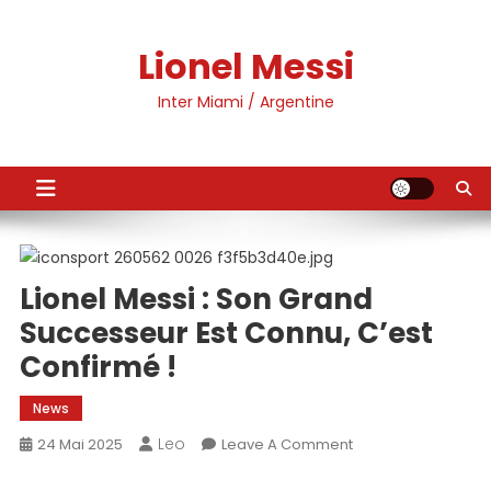
Skip
to
Lionel Messi
content
Inter Miami / Argentine
Lionel Messi : Son Grand
Successeur Est Connu, C’est
Confirmé !
News
Leo
On
24 Mai 2025
Leave A Comment
Lionel