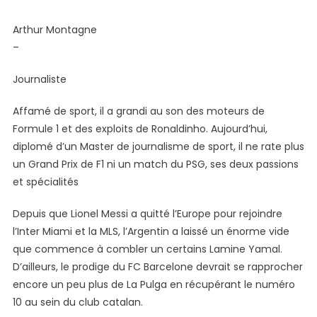
Messi
:
Arthur Montagne
Son
–
Grand
Successeur
Journaliste
Est
Connu,
Affamé de sport, il a grandi au son des moteurs de
C’est
Formule 1 et des exploits de Ronaldinho. Aujourd’hui,
Confirmé
diplomé d’un Master de journalisme de sport, il ne rate plus
!
un Grand Prix de F1 ni un match du PSG, ses deux passions
et spécialités
Depuis que Lionel Messi a quitté l’Europe pour rejoindre
l’Inter Miami et la MLS, l’Argentin a laissé un énorme vide
que commence à combler un certains Lamine Yamal.
D’ailleurs, le prodige du FC Barcelone devrait se rapprocher
encore un peu plus de La Pulga en récupérant le numéro
10 au sein du club catalan.