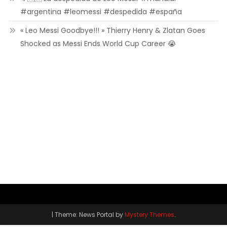
#argentina #leomessi #despedida #españa
« Leo Messi Goodbye!!! » Thierry Henry & Zlatan Goes
Shocked as Messi Ends World Cup Career 😭
|
Theme: News Portal by
Mystery Themes
.