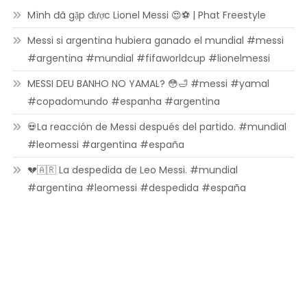
Mình đã gặp được Lionel Messi 😍⚽ | Phat Freestyle
Messi si argentina hubiera ganado el mundial #messi
#argentina #mundial #fifaworldcup #lionelmessi
MESSI DEU BANHO NO YAMAL? 😳🛁 #messi #yamal
#copadomundo #espanha #argentina
💀La reacción de Messi después del partido. #mundial
#leomessi #argentina #españa
💔🇦🇷 La despedida de Leo Messi. #mundial
#argentina #leomessi #despedida #españa