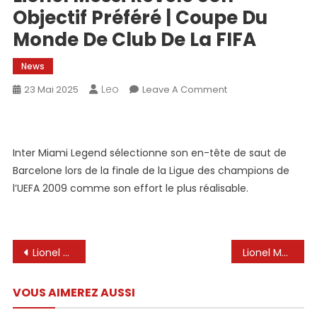
Objectif Préféré | Coupe Du
Monde De Club De La FIFA
News
Leo
On
23 Mai 2025
Leave A Comment
Lionel
Messi
Révèle
Inter Miami Legend sélectionne son en-tête de saut de
Son
Barcelone lors de la finale de la Ligue des champions de
Objectif
Préféré
l’UEFA 2009 comme son effort le plus réalisable.
|
Coupe
Du
Navigation
Monde
Lionel Messi: « Il est le plus grand joueur de tous les temps »
Lionel Messi a choisi sa porte préférée: c’est une tête méchante – le miroir
De
de
Club
VOUS AIMEREZ AUSSI
l’article
De
La