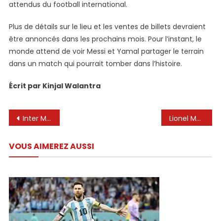
attendus du football international.
Plus de détails sur le lieu et les ventes de billets devraient
être annoncés dans les prochains mois. Pour l’instant, le
monde attend de voir Messi et Yamal partager le terrain
dans un match qui pourrait tomber dans l’histoire.
Écrit par Kinjal Walantra
Navigation
Inter Miami de Lionel Messi Signe Liga MX, vétéran du MLS, William Yarbrough, en tant que gardien de but de secours
Lionel Messi et Serxio Buskets ont signé un nouveau record dans l’histoire du football tandemi – Öx
de
VOUS AIMEREZ AUSSI
l’article