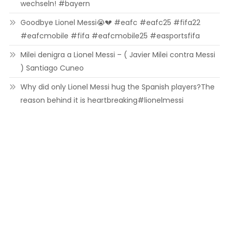
wechseln! #bayern
Goodbye Lionel Messi😭💔 #eafc #eafc25 #fifa22
#eafcmobile #fifa #eafcmobile25 #easportsfifa
Milei denigra a Lionel Messi – ( Javier Milei contra Messi
) Santiago Cuneo
Why did only Lionel Messi hug the Spanish players?The
reason behind it is heartbreaking#lionelmessi