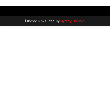
|
Theme: News Portal by
Mystery Themes
.