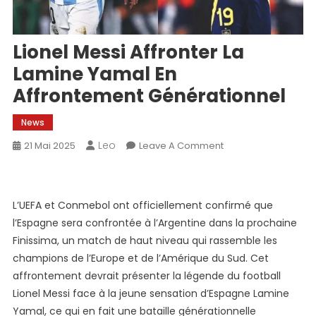
Lionel Messi Affronter La
Lamine Yamal En
Affrontement Générationnel
News
Leo
On
21 Mai 2025
Leave A Comment
Lionel
Messi
Affronter
L’UEFA et Conmebol ont officiellement confirmé que
La
l’Espagne sera confrontée à l’Argentine dans la prochaine
Lamine
Finissima, un match de haut niveau qui rassemble les
Yamal
champions de l’Europe et de l’Amérique du Sud. Cet
En
Affrontement
affrontement devrait présenter la légende du football
Générationnel
Lionel Messi face à la jeune sensation d’Espagne Lamine
Yamal, ce qui en fait une bataille générationnelle