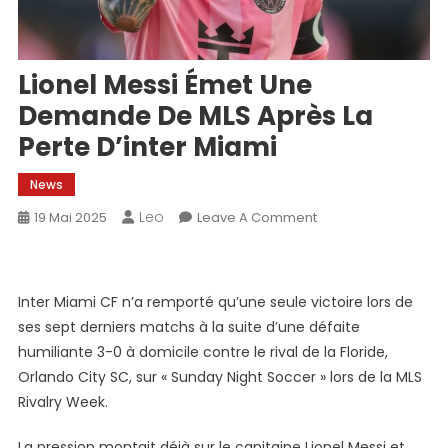
Lionel Messi Émet Une
Demande De MLS Après La
Perte D’inter Miami
News
Leo
On
19 Mai 2025
Leave A Comment
Lionel
Messi
Émet
Inter Miami CF n’a remporté qu’une seule victoire lors de
Une
ses sept derniers matchs à la suite d’une défaite
Demande
humiliante 3-0 à domicile contre le rival de la Floride,
De
Orlando City SC, sur « Sunday Night Soccer » lors de la MLS
MLS
Après
Rivalry Week.
La
La pression montait déjà sur le capitaine Lionel Messi et
Perte