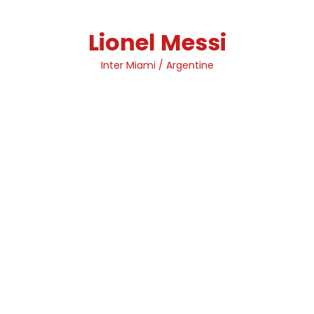
Skip
to
Lionel Messi
content
Inter Miami / Argentine