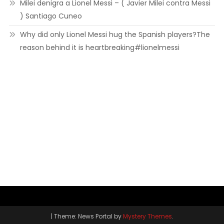
Milei denigra a Lionel Messi – ( Javier Milei contra Messi
) Santiago Cuneo
Why did only Lionel Messi hug the Spanish players?The
reason behind it is heartbreaking#lionelmessi
|
Theme: News Portal by
Mystery Themes
.