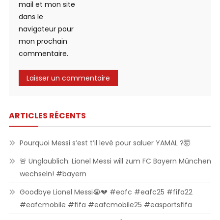
mail et mon site
dans le
navigateur pour
mon prochain
commentaire.
ARTICLES RÉCENTS
Pourquoi Messi s’est t’il levé pour saluer YAMAL ?🤯
🚨 Unglaublich: Lionel Messi will zum FC Bayern München
wechseln! #bayern
Goodbye Lionel Messi😭💔 #eafc #eafc25 #fifa22
#eafcmobile #fifa #eafcmobile25 #easportsfifa