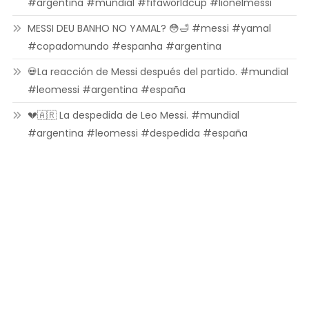
#argentina #mundial #fifaworldcup #lionelmessi
MESSI DEU BANHO NO YAMAL? 😳🛁 #messi #yamal
#copadomundo #espanha #argentina
💀La reacción de Messi después del partido. #mundial
#leomessi #argentina #españa
💔🇦🇷 La despedida de Leo Messi. #mundial
#argentina #leomessi #despedida #españa