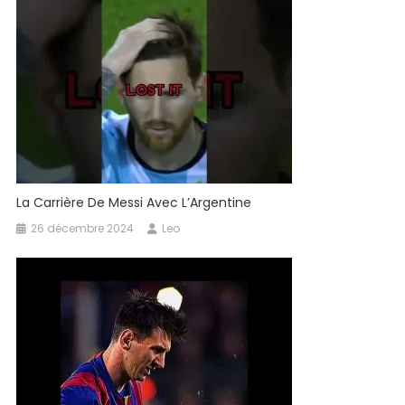
Que
Fera
Ronaldo?
#ronaldo
#football
#messi
La Carrière De Messi Avec L’Argentine
26 décembre 2024
Leo