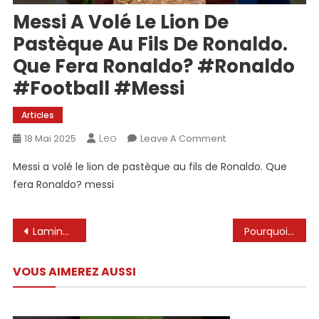
Messi A Volé Le Lion De
Pastèque Au Fils De Ronaldo.
Que Fera Ronaldo? #ronaldo
#football #messi
Articles
Leo
On
18 Mai 2025
Leave A Comment
Messi
Messi a volé le lion de pastèque au fils de Ronaldo. Que
A
fera Ronaldo? messi
Volé
Le
Lion
Navigation
Lamine Yamal est prononcée sur la comparaison avec Messi
Pourquoi Messi a-t-il traité Ronaldo comme ça? 😢💔
De
de
Pastèque
Au
VOUS AIMEREZ AUSSI
l’article
Fils
De
Ronaldo.