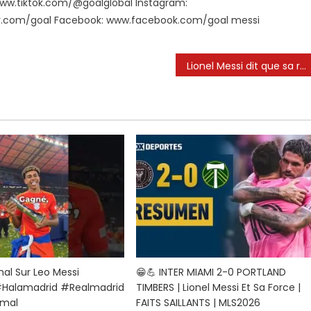
: www.tiktok.com/@goalglobal Instagram:
er.com/goal Facebook: www.facebook.com/goal messi
Lionel Messi dit que sa rivalité avec Cristiano Ronaldo « a marqué un âge d’or » | TUDN SOCCER
al Sur Leo Messi
😁💪 INTER MIAMI 2-0 PORTLAND
#halamadrid #realmadrid
TIMBERS | Lionel Messi Et Sa Force |
mal
FAITS SAILLANTS | MLS2026