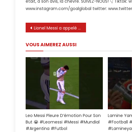
était, à son avis, la chèvre. SUIVEZ-NOUS! 👇 Tiktok
Lionel
www.instagram.com/goalglobal twitter: www.twitt
Messi
La
Chèvre
Navigation
Lionel Messi a appelé une fois Asamoah Gyan l’une des principales machines de but du monde
🐐
#football
de
#soccer
VOUS AIMEREZ AUSSI
l’article
#shorts
Leo Messi Pleure D’émotion Pour Son
Lamine Yam
But 😭 #leomessi #messi #mundial
#football 
#argentina #futbol
#lamineya