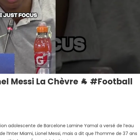
el Messi La Chèvre 🐐 #football
tion adolescente de Barcelone Lamine Yamal a versé de l’eau
de l’Inter Miami, Lionel Messi, mais a dit que l’homme de 37 ans