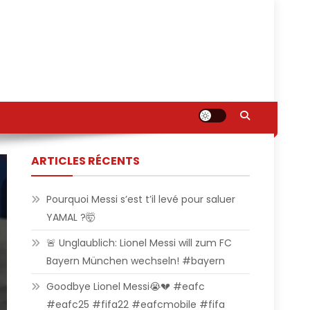
ARTICLES RÉCENTS
Pourquoi Messi s’est t’il levé pour saluer
YAMAL ?🤯
🚨 Unglaublich: Lionel Messi will zum FC
Bayern München wechseln! #bayern
Goodbye Lionel Messi😭💔 #eafc
#eafc25 #fifa22 #eafcmobile #fifa