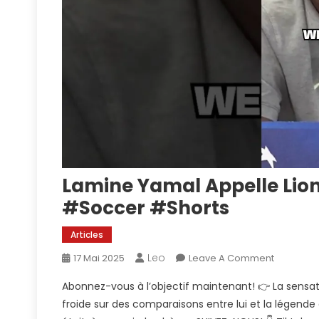
Lamine Yamal Appelle Lion
#soccer #shorts
Articles
Leo
On
17 Mai 2025
Leave A Comment
Lamine
Abonnez-vous à l’objectif maintenant! 👉 La sensa
Yamal
froide sur des comparaisons entre lui et la légende 
Appelle