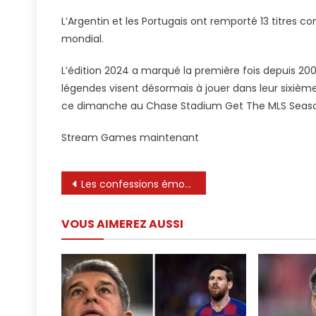
Toujours
L’Argentin et les Portugais ont remporté 13 titres c
Une
mondial.
Bataille
»
L’édition 2024 a marqué la première fois depuis 200
–
légendes visent désormais à jouer dans leur sixiè
Lionel
ce dimanche au Chase Stadium Get The MLS Season
Messi
D’Inter
Stream Games maintenant
Miami
Réfléchit
À
Navigation
Les confessions émouvantes de Lionel Messi sur son éternel rival Cristiano Ronaldo
La
de
Rivalité
Emblémat
VOUS AIMEREZ AUSSI
l’article
Avec
Cristiano
Ronaldo
D’Al
Nassr