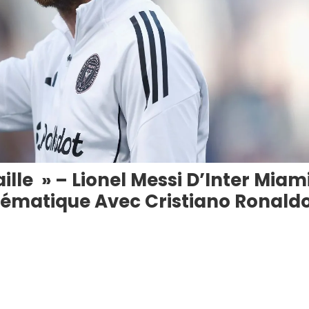
ille » – Lionel Messi D’Inter Miam
blématique Avec Cristiano Ronald