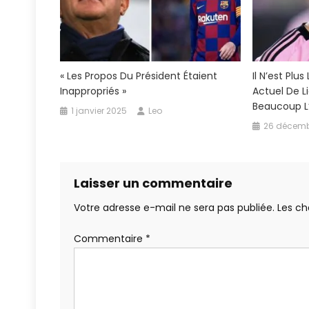
« Les Propos Du Président Étaient
Il N’est Plu
Inappropriés »
Actuel De Li
Beaucoup L
1 janvier 2025
Leo
26 décemb
Laisser un commentaire
Votre adresse e-mail ne sera pas publiée.
Les ch
Commentaire
*