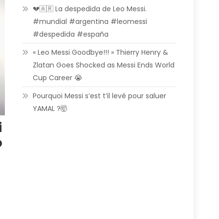
💔🇦🇷 La despedida de Leo Messi.
#mundial #argentina #leomessi
#despedida #españa
« Leo Messi Goodbye!!! » Thierry Henry &
Zlatan Goes Shocked as Messi Ends World
Cup Career 😭
Pourquoi Messi s’est t’il levé pour saluer
YAMAL ?🤯
i
o