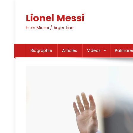
Skip
to
Lionel Messi
content
Inter Miami / Argentine
Biographie
Articles
Vidéos
Palmarè