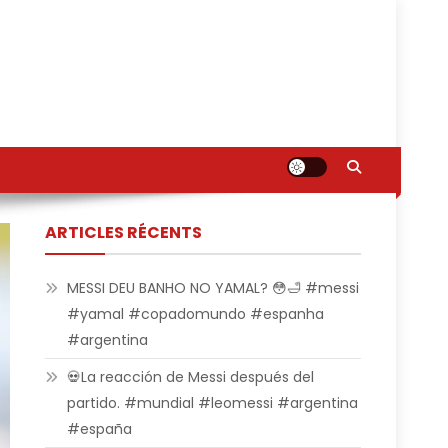
ARTICLES RÉCENTS
MESSI DEU BANHO NO YAMAL? 😳🛁 #messi
#yamal #copadomundo #espanha
#argentina
💀La reacción de Messi después del
partido. #mundial #leomessi #argentina
#españa