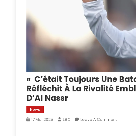
« C’était Toujours Une Bata
Réfléchit À La Rivalité Em
D’Al Nassr
News
Leo
On
17 Mai 2025
Leave A Comment
«
C’était