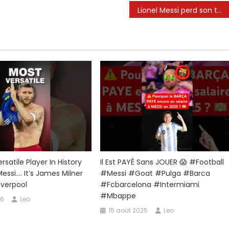
Lionel Messi perd son temps à Inter Miami – et les règles de la liste MLS sont à blâmer | Les Cooligans
miami
z
satile Player In History
Il Est PAYÉ Sans JOUER 😱 #football
 Messi…. It’s James Milner
#messi #goat #pulga #barca
iverpool
#fcbarcelona #intermiami
#mbappe
26
Leo
15 août 2025
Leo