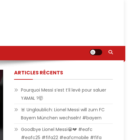
ARTICLES RÉCENTS
Pourquoi Messi s’est t’il levé pour saluer
YAMAL ?🤯
🚨 Unglaublich: Lionel Messi will zum FC
Bayern München wechseln! #bayern
Goodbye Lionel Messi😭💔 #eafc
#eafc25 #fifa22 #eafcmobile #fifa