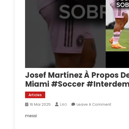
Josef Martínez À Propos De 
Miami #Soccer #Interdem
Articles
Leo
On
16 Mai 2025
Leave A Comment
Josef
messi
Martínez
À