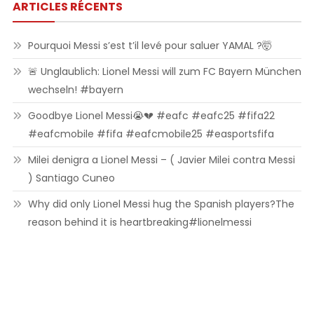
ARTICLES RÉCENTS
Pourquoi Messi s’est t’il levé pour saluer YAMAL ?🤯
🚨 Unglaublich: Lionel Messi will zum FC Bayern München
wechseln! #bayern
Goodbye Lionel Messi😭💔 #eafc #eafc25 #fifa22
#eafcmobile #fifa #eafcmobile25 #easportsfifa
Milei denigra a Lionel Messi – ( Javier Milei contra Messi
) Santiago Cuneo
Why did only Lionel Messi hug the Spanish players?The
reason behind it is heartbreaking#lionelmessi