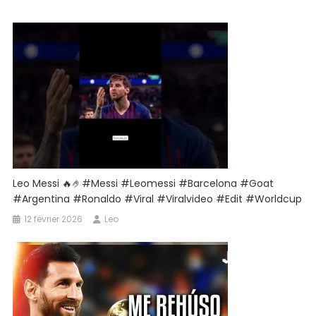
4-
1
Faits
Saillants
Et
Buts
Étendus
2025
Leo Messi 🔥🤌#messi #leomessi #barcelona #goat
#argentina #ronaldo #viral #viralvideo #edit #worldcup
12 février 2026
Leo