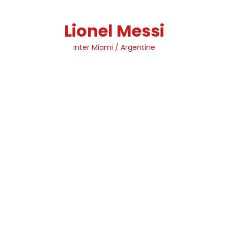
Skip
to
Lionel Messi
content
Inter Miami / Argentine