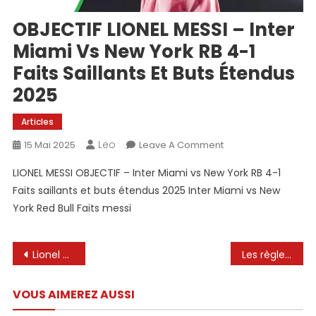
OBJECTIF LIONEL MESSI – Inter
Miami Vs New York RB 4-1
Faits Saillants Et Buts Étendus
2025
Articles
Leo
On
15 Mai 2025
Leave A Comment
OBJECTIF
LIONEL MESSI OBJECTIF – Inter Miami vs New York RB 4-1
LIONEL
Faits saillants et buts étendus 2025 Inter Miami vs New
MESSI
York Red Bull Faits messi
–
Inter
Miami
Navigation
Lionel Messi a-t-il perdu son temps à Inter Miami? | Les Cooligans
Les règles du MLS continuent d’échouer Lionel Messi + Michele Giannone prévisualise le Hudson River Derby
Vs
de
New
York
VOUS AIMEREZ AUSSI
l’article
RB