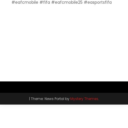
#eafcmobile #fifa #eafcmobile25 #easportsfifa
|
Theme: News Portal by
Mystery Themes
.