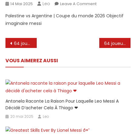
Leo
On
14 Mai 2025
Leave A Comment
Palestine
Palestine vs Argentine | Coupe du monde 2026 Objectif
Vs
imaginaire messi
Argentine
|
Coupe
Navigation
64 joueurs qui ont fait une seule apparition à ses côtés
64 joueurs qui ont fait une seule apparition à ses côtés
Du
de
Monde
2026
VOUS AIMEREZ AUSSI
l’article
Objectif
Imaginaire
#
Football
#
Antonela Raconte La Raison Pour Laquelle Leo Messi A
Leomessi
Décidé D’acheter Cela À Thiago ❤
#
Short
20 mai 2025
Leo