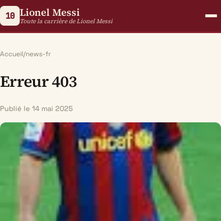
Lionel Messi
10
Toute la carrière de Lionel Messi
Accueil
/
news-fr
Erreur 403
Publié le 14 mai 2025