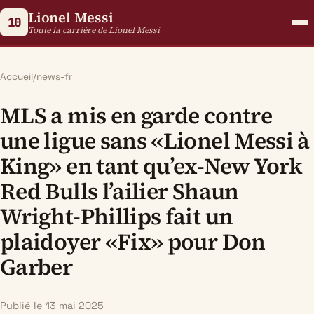
Lionel Messi
10
Toute la carrière de Lionel Messi
Accueil
/
news-fr
MLS a mis en garde contre
une ligue sans «Lionel Messi à
King» en tant qu’ex-New York
Red Bulls l’ailier Shaun
Wright-Phillips fait un
plaidoyer «Fix» pour Don
Garber
Publié le 13 mai 2025