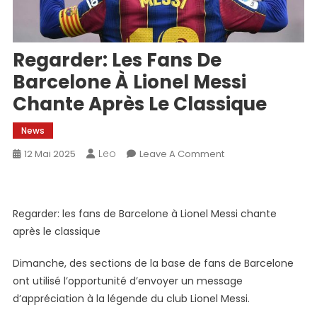
Regarder: Les Fans De
Barcelone À Lionel Messi
Chante Après Le Classique
News
Leo
On
12 Mai 2025
Leave A Comment
Regarder:
Les
Fans
Regarder: les fans de Barcelone à Lionel Messi chante
De
après le classique
Barcelone
À
Dimanche, des sections de la base de fans de Barcelone
Lionel
ont utilisé l’opportunité d’envoyer un message
Messi
d’appréciation à la légende du club Lionel Messi.
Chante
Après