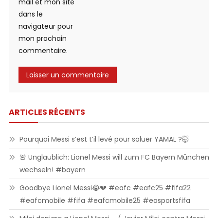
mail et mon site
dans le
navigateur pour
mon prochain
commentaire.
ARTICLES RÉCENTS
Pourquoi Messi s’est t’il levé pour saluer YAMAL ?🤯
🚨 Unglaublich: Lionel Messi will zum FC Bayern München
wechseln! #bayern
Goodbye Lionel Messi😭💔 #eafc #eafc25 #fifa22
#eafcmobile #fifa #eafcmobile25 #easportsfifa