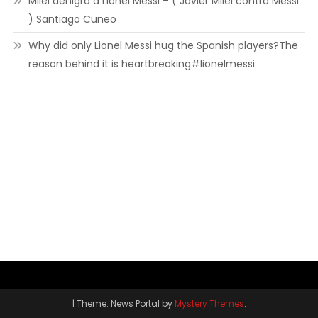
Milei denigra a Lionel Messi – ( Javier Milei contra Messi
) Santiago Cuneo
Why did only Lionel Messi hug the Spanish players?The
reason behind it is heartbreaking#lionelmessi
|
Theme: News Portal by
Mystery Themes
.