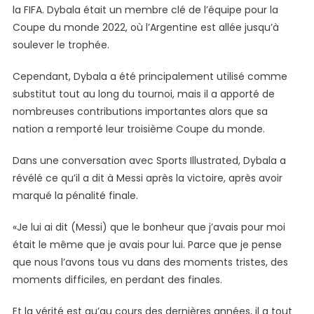
Lionel
la FIFA. Dybala était un membre clé de l’équipe pour la
Messi
Coupe du monde 2022, où l’Argentine est allée jusqu’à
Après
soulever le trophée.
Que
L’Argentine
Cependant, Dybala a été principalement utilisé comme
A
substitut tout au long du tournoi, mais il a apporté de
Remporté
nombreuses contributions importantes alors que sa
La
nation a remporté leur troisième Coupe du monde.
Coupe
Du
Dans une conversation avec Sports Illustrated, Dybala a
Monde
révélé ce qu’il a dit à Messi après la victoire, après avoir
De
marqué la pénalité finale.
La
FIFA
«Je lui ai dit (Messi) que le bonheur que j’avais pour moi
2022
était le même que je avais pour lui. Parce que je pense
que nous l’avons tous vu dans des moments tristes, des
moments difficiles, en perdant des finales.
Et la vérité est qu’au cours des dernières années, il a tout