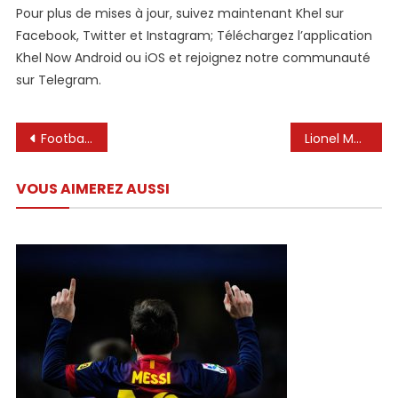
Pour plus de mises à jour, suivez maintenant Khel sur
Facebook, Twitter et Instagram; Téléchargez l’application
Khel Now Android ou iOS et rejoignez notre communauté
sur Telegram.
Navigation
Football. Un sponsor de Lionel Messi s’offre Lamine Yamal – SportBusiness.Club
Lionel Messi porte Special Rolex – Connaissez-vous le modèle?
de
VOUS AIMEREZ AUSSI
l’article