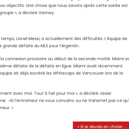
s objectifs. Une chose que nous savons après cette soirée est
roupe », a déclaré Vanney.
temps, Lionel Messi, a actuellement des difficultés. L’équipe de
us grande défaite du MLS pour l’Argentin.
 la connexion provisoire au début de la seconde moitié. Miami e
uxième défaite de la défaite en ligue. Miami avait récemment
équipe ait déjà excrété les Whitecaps de Vancouver lors de la
irement avec moi. Tout à fait pour moi », a déclaré Javier
: ​​ »Si l’entraîneur ne vous convainc ou ne transmet pas ce qu’
neur. »
« Si je devais en choisir un, ce serait lui »