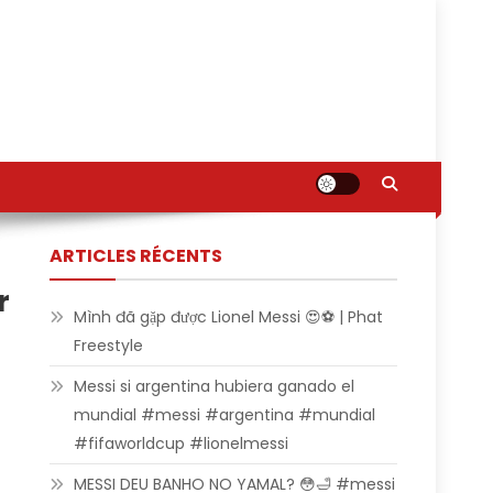
ARTICLES RÉCENTS
r
Mình đã gặp được Lionel Messi 😍⚽ | Phat
Freestyle
Messi si argentina hubiera ganado el
mundial #messi #argentina #mundial
#fifaworldcup #lionelmessi
MESSI DEU BANHO NO YAMAL? 😳🛁 #messi