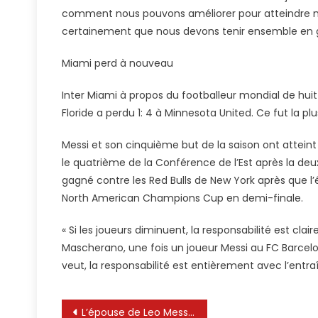
comment nous pouvons améliorer pour atteindre no
certainement que nous devons tenir ensemble en g
Miami perd à nouveau
Inter Miami à propos du footballeur mondial de huit 
Floride a perdu 1: 4 à Minnesota United. Ce fut la pl
Messi et son cinquième but de la saison ont atteint
le quatrième de la Conférence de l’Est après la de
gagné contre les Red Bulls de New York après que l’
North American Champions Cup en demi-finale.
« Si les joueurs diminuent, la responsabilité est cla
Mascherano, une fois un joueur Messi au FC Barcelone
veut, la responsabilité est entièrement avec l’entraî
Navigation
L’épouse de Leo Messi, Antonela Roccuzzo, montre comment leur famille a célébré la fête des mères