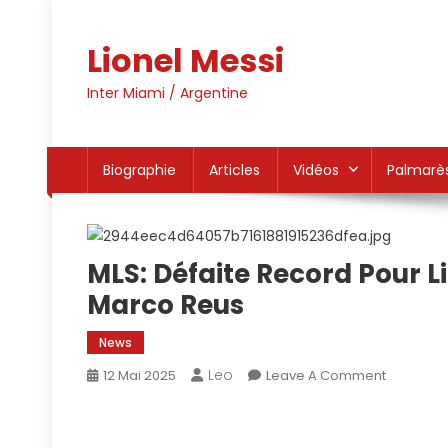
Skip
to
Lionel Messi
content
Inter Miami / Argentine
Biographie
Articles
Vidéos
Palmarè
MLS: Défaite Record Pour L
Marco Reus
News
Leo
On
12 Mai 2025
Leave A Comment
MLS:
Défaite
Record