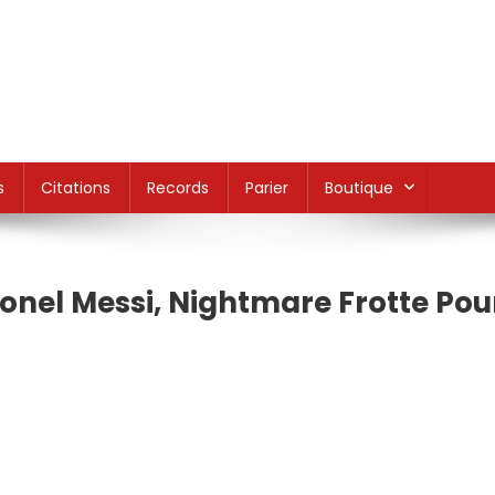
s
Citations
Records
Parier
Boutique
ionel Messi, Nightmare Frotte Pou