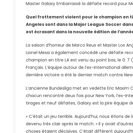
Master Galaxy Embarrassé la défaite record pour Mes
Pour
Lionel
Quel frottement violent pour le champion en tit
Messi,
Angeles sont dans la Major League Soccer dans
Nightmar
est écrasant dans la nouvelle édition de l’ann
Frotte
Pour
La saison d’horreur de Marco Reus et Master Los Ang
Marco
Lionel Messi a également concédé une défaite recor
Reus
champion en titre LA est venu au point bas, le 0: 7 (0
Français. L’équipe autour de l’ex-International alle
dernière victoire a été le dernier match contre N
L’ancienne Bundesliga met en vedette Eric Maxim C
chacun rencontré deux fois pour New York, l’ex-Inte
tirages et neuf défaites, Galaxy est la pire équipe de
« C’était un jeu terrible. Aujourd’hui, nous étions d
devenu très clair après le match. « Il y avait d’autr
choses étaient décisives. C’était différent aujourd