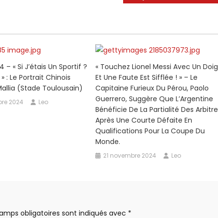
4 – « Si J’étais Un Sportif ?
« Touchez Lionel Messi Avec Un Doig
» : Le Portrait Chinois
Et Une Faute Est Sifflée ! » – Le
allia (Stade Toulousain)
Capitaine Furieux Du Pérou, Paolo
Guerrero, Suggère Que L’Argentine
re 2024
Leo
Bénéficie De La Partialité Des Arbitr
Après Une Courte Défaite En
Qualifications Pour La Coupe Du
Monde.
21 novembre 2024
Leo
amps obligatoires sont indiqués avec
*