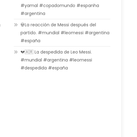
#yamal #copadomundo #espanha
#argentina
💀La reacción de Messi después del
a
partido. #mundial #leomessi #argentina
#españa
💔🇦🇷 La despedida de Leo Messi.
#mundial #argentina #leomessi
#despedida #españa
t