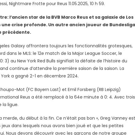
si, Nightmare Frotte pour Reus 11.05.2025, 10 h 59.
re: l’ancien star de la BVB Marco Reus et sa galaxie de Los
 une crise profonde. Un autre ancien joueur de Bundeslig
e
ée précédente.
eles Galaxy affrontera toujours les fonctionnalités grotesques,
d dans le MLS: le 12e match de la Major League Soccer, le
: 3) au New York Red Bulls signifiait la défaite de l’histoire du
mand continue d’attendre la première saison de la saison. La
ew York a gagné 2-1 en décembre 2024.
houpo-Mot (FC Bayern Last) et Emil Forsberg (RB Leipzig)
rnational Reus a été remplacé à la 64e minute à 0: 4. Avec trois
 la ligue.
e la merde, du début à la fin. Ce n’était pas bon », Greg Vanney es
es jeux dans lesquels nous avons bien joué et que les petites
’hui. Nous devons découvrir avec les garçons de notre groupe