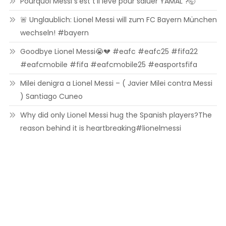
Pourquoi Messi s’est t’il levé pour saluer YAMAL ?🤯
🚨 Unglaublich: Lionel Messi will zum FC Bayern München
wechseln! #bayern
Goodbye Lionel Messi😭💔 #eafc #eafc25 #fifa22
#eafcmobile #fifa #eafcmobile25 #easportsfifa
Milei denigra a Lionel Messi – ( Javier Milei contra Messi
) Santiago Cuneo
Why did only Lionel Messi hug the Spanish players?The
reason behind it is heartbreaking#lionelmessi