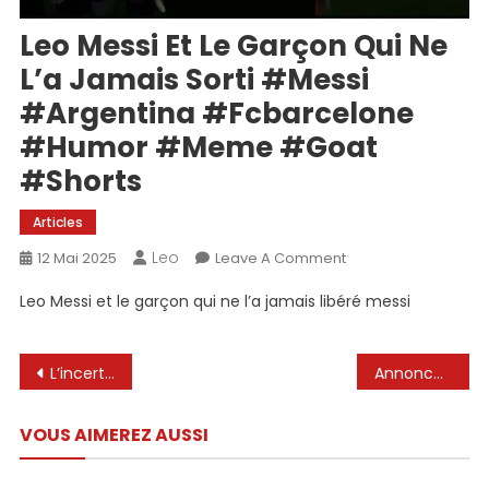
Leo Messi Et Le Garçon Qui Ne
L’a Jamais Sorti #Messi
#Argentina #fcbarcelone
#humor #meme #goat
#shorts
Articles
Leo
On
12 Mai 2025
Leave A Comment
Leo
Leo Messi et le garçon qui ne l’a jamais libéré messi
Messi
Et
Le
Navigation
L’incertitude dans le renouvellement du contrat de Leo Messi avec Inter Miami
Annonce de Big Lionel Messi faite lundi – Athlon Sports
Garçon
de
Qui
VOUS AIMEREZ AUSSI
Ne
l’article
L’a
Jamais