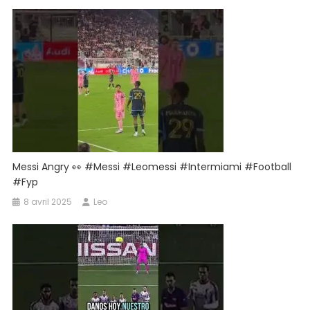
Sorti
#Messi
#Argentina
#fcbarcelone
#humor
#meme
#goat
#shorts
Messi Angry 👀 #messi #leomessi #intermiami #football
#fyp
8 avril 2025
Leo