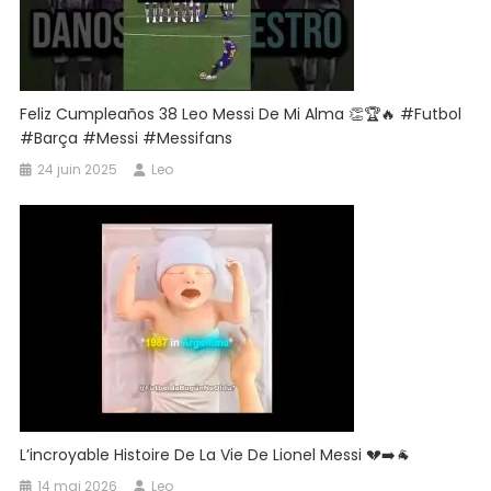
Feliz Cumpleaños 38 Leo Messi De Mi Alma 👏🏆🔥 #futbol
#barça #messi #messifans
24 juin 2025
Leo
L’incroyable Histoire De La Vie De Lionel Messi 💔➡️🐐
14 mai 2026
Leo