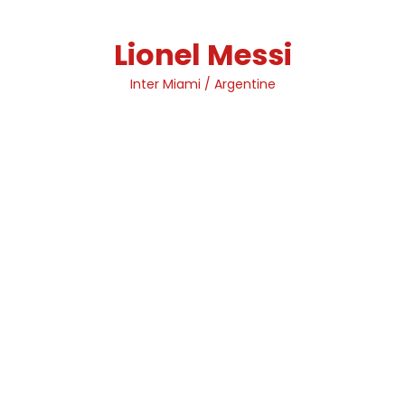
Skip
to
Lionel Messi
content
Inter Miami / Argentine