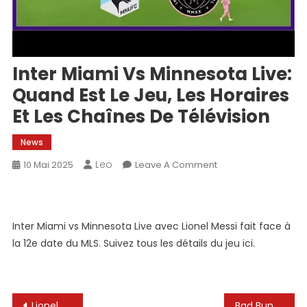
Inter Miami Vs Minnesota Live:
Quand Est Le Jeu, Les Horaires
Et Les Chaînes De Télévision
News
Leo
On
10 Mai 2025
Leave A Comment
Inter
Miami
Vs
Inter Miami vs Minnesota Live avec Lionel Messi fait face à
Minnesota
la 12e date du MLS. Suivez tous les détails du jeu ici.
Live:
Quand
Est
Le
Navigation
Lionel Messi comme faux 9? Mascherano analyse un tour tactique pour l’Argentin – Publimetro Mexique
Bad Bunny se confie sur sa rencontre avec Lionel Messi : une légende discrète – FootBoom
Jeu,