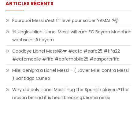
ARTICLES RÉCENTS
Pourquoi Messi s’est t’il levé pour saluer YAMAL ?🤯
🚨 Unglaublich: Lionel Messi will zum FC Bayern München
wechseln! #bayern
Goodbye Lionel Messi😭💔 #eafc #eafc25 #fifa22
#eafcmobile #fifa #eafcmobile25 #easportsfifa
Milei denigra a Lionel Messi – ( Javier Milei contra Messi
) Santiago Cuneo
Why did only Lionel Messi hug the Spanish players?The
reason behind it is heartbreaking#lionelmessi