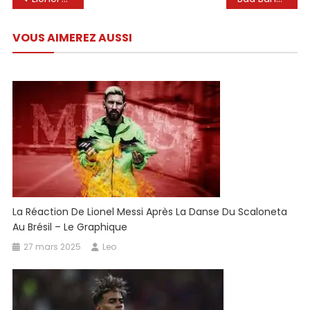
Les
de
Horaires
VOUS AIMEREZ AUSSI
l’article
Et
Les
Chaînes
De
Télévision
La Réaction De Lionel Messi Après La Danse Du Scaloneta
Au Brésil – Le Graphique
27 mars 2025
Leo