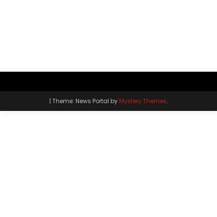
|
Theme: News Portal by
Mystery Themes
.