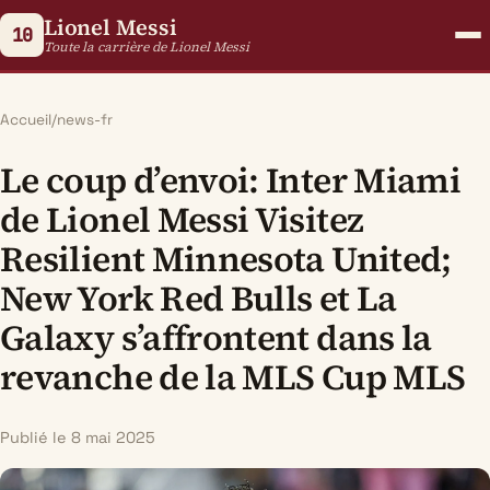
Lionel Messi
10
Toute la carrière de Lionel Messi
Accueil
/
news-fr
Le coup d’envoi: Inter Miami
de Lionel Messi Visitez
Resilient Minnesota United;
New York Red Bulls et La
Galaxy s’affrontent dans la
revanche de la MLS Cup MLS
Publié le 8 mai 2025