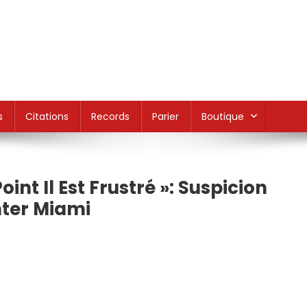
s
Citations
Records
Parier
Boutique
int Il Est Frustré »: Suspicion
Inter Miami