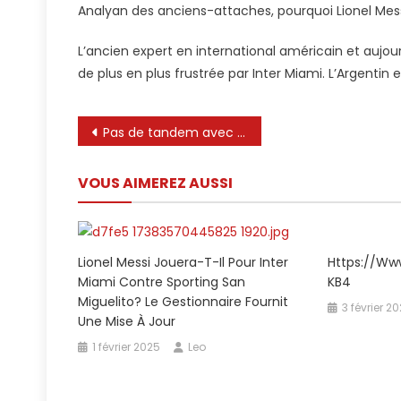
Analyan des anciens-attaches, pourquoi Lionel Mess
À
Quel
L’ancien expert en international américain et aujou
Point
de plus en plus frustrée par Inter Miami. L’Argentin
Il
Est
Frustré »:
Navigation
Pas de tandem avec Lionel Messi: Inter Miami abandonne pour Kevin de Bruyne, qui d’autres … – HBVL
Suspicion
de
Brillant
VOUS AIMEREZ AUSSI
De
l’article
Lionel
Messi
À
Https://w
Lionel Messi Jouera-T-Il Pour Inter
Inter
KB4
Miami Contre Sporting San
Miami
Miguelito? Le Gestionnaire Fournit
3 février 2
Une Mise À Jour
1 février 2025
Leo