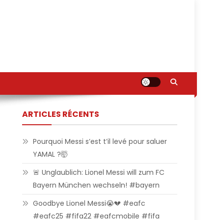
ARTICLES RÉCENTS
Pourquoi Messi s’est t’il levé pour saluer
YAMAL ?🤯
🚨 Unglaublich: Lionel Messi will zum FC
Bayern München wechseln! #bayern
Goodbye Lionel Messi😭💔 #eafc
#eafc25 #fifa22 #eafcmobile #fifa