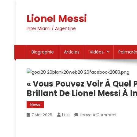
Skip
to
Lionel Messi
content
Inter Miami / Argentine
Biographie
Articles
Vidéos
Palmarè
« Vous Pouvez Voir À Quel Po
Brillant De Lionel Messi À 
News
Leo
On
7 Mai 2025
Leave A Comment
« Vous
Pouvez
Voir