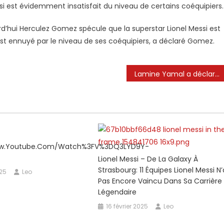
i est évidemment insatisfait du niveau de certains coéquipiers.
rd’hui Herculez Gomez spécule que la superstar Lionel Messi est
 est ennuyé par le niveau de ses coéquipiers, a déclaré Gomez.
Lamine Yamal a déclaré à Lionel Messi et Cristiano Ronaldo que les comparaisons sont «trop» avec Barcelone Wonderkid en danger de «effacer sa personnalité»
ww.youtube.com/watch%3FV%3DQ3LYD9Y-
Lionel Messi – De La Galaxy À
Strasbourg: 11 Équipes Lionel Messi N’
025
Leo
Pas Encore Vaincu Dans Sa Carrière
Légendaire
16 février 2025
Leo