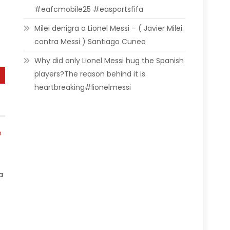
#eafcmobile25 #easportsfifa
Milei denigra a Lionel Messi – ( Javier Milei
contra Messi ) Santiago Cuneo
Why did only Lionel Messi hug the Spanish
players?The reason behind it is
heartbreaking#lionelmessi
a