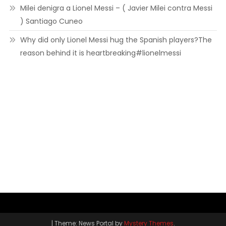
Milei denigra a Lionel Messi – ( Javier Milei contra Messi
) Santiago Cuneo
Why did only Lionel Messi hug the Spanish players?The
reason behind it is heartbreaking#lionelmessi
|
Theme: News Portal by
Mystery Themes
.