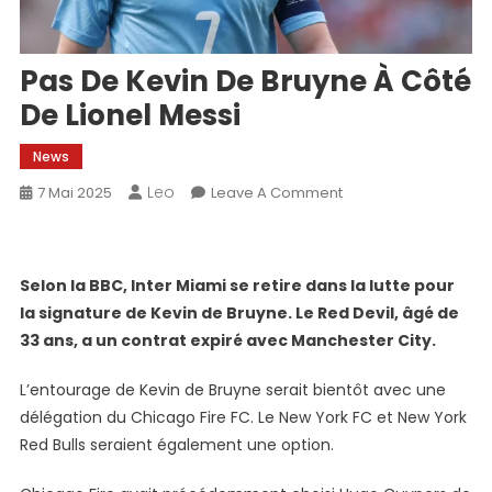
Pas De Kevin De Bruyne À Côté
De Lionel Messi
News
Leo
On
7 Mai 2025
Leave A Comment
Pas
De
Kevin
Selon la BBC, Inter Miami se retire dans la lutte pour
De
la signature de Kevin de Bruyne. Le Red Devil, âgé de
Bruyne
33 ans, a un contrat expiré avec Manchester City.
À
Côté
L’entourage de Kevin de Bruyne serait bientôt avec une
De
délégation du Chicago Fire FC. Le New York FC et New York
Lionel
Red Bulls seraient également une option.
Messi