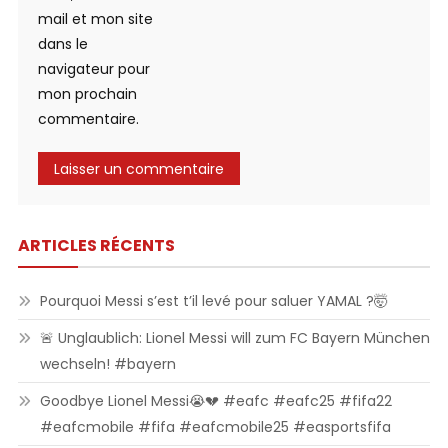
mail et mon site
dans le
navigateur pour
mon prochain
commentaire.
ARTICLES RÉCENTS
Pourquoi Messi s’est t’il levé pour saluer YAMAL ?🤯
🚨 Unglaublich: Lionel Messi will zum FC Bayern München
wechseln! #bayern
Goodbye Lionel Messi😭💔 #eafc #eafc25 #fifa22
#eafcmobile #fifa #eafcmobile25 #easportsfifa