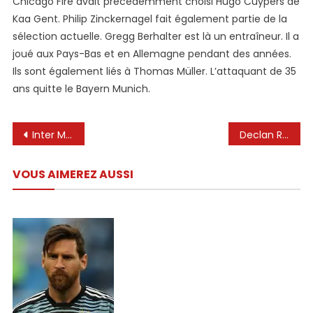
Chicago Fire avait précédemment choisi Hugo Cuypers de
Kaa Gent. Philip Zinckernagel fait également partie de la
sélection actuelle. Gregg Berhalter est là un entraîneur. Il a
joué aux Pays-Bas et en Allemagne pendant des années.
Ils sont également liés à Thomas Müller. L’attaquant de 35
ans quitte le Bayern Munich.
Navigation
Inter Miami lutte pour conserver Lionel Messi au milieu des rumeurs de retour à Barcelone.
Declan Rice nomme sa chèvre
de
VOUS AIMEREZ AUSSI
l’article