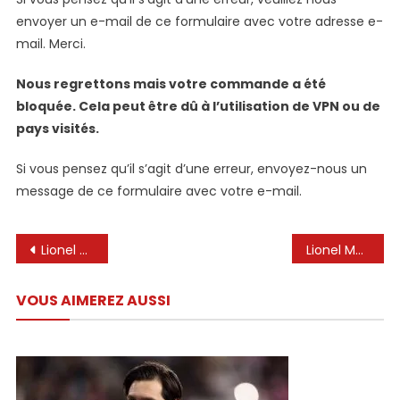
envoyer un e-mail de ce formulaire avec votre adresse e-
mail. Merci.
Nous regrettons mais votre commande a été
bloquée. Cela peut être dû à l’utilisation de VPN ou de
pays visités.
Si vous pensez qu’il s’agit d’une erreur, envoyez-nous un
message de ce formulaire avec votre e-mail.
Navigation
Lionel Messi a transformé l’Inter Miami en «Real Madrid du MLS»! Josef Martínez révèle l’impact que le vôtre la légende de Barcelone dans le club américain
Lionel Messi : La signature surréaliste… au Real Madrid ?
de
VOUS AIMEREZ AUSSI
l’article