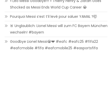
« Leo Messi Goodbye!!! » Thierry Henry & Zlatan Goes
Shocked as Messi Ends World Cup Career 😭
Pourquoi Messi s’est t’il levé pour saluer YAMAL ?🤯
🚨 Unglaublich: Lionel Messi will zum FC Bayern München
wechseln! #bayern
Goodbye Lionel Messi😭💔 #eafc #eafc25 #fifa22
#eafcmobile #fifa #eafcmobile25 #easportsfifa