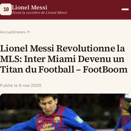
Lionel Messi
10
Toute la carrière de Lionel Messi
Accueil
/
news-fr
Lionel Messi Revolutionne la
MLS: Inter Miami Devenu un
Titan du Football – FootBoom
Publié le 6 mai 2025