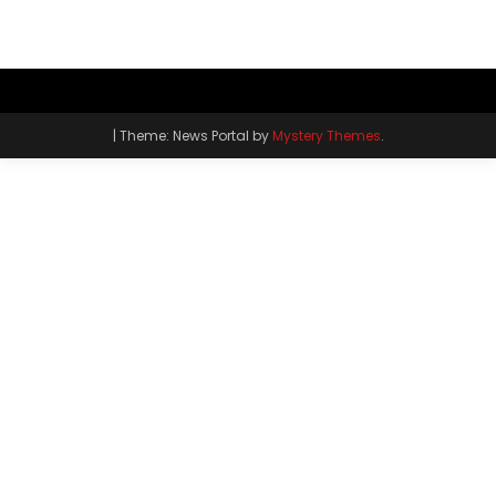
|
Theme: News Portal by
Mystery Themes
.