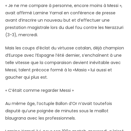
Comparaison
« Je ne me compare à personne, encore moins à Messi »,
Avec
avait affirmé Lamine Yamal en conférence de presse
Lionel
avant d’inscrire un nouveau but et d’effectuer une
Messi
prestation magistrale lors du duel fou contre les Nerazzuri
Avant
(3-3), mercredi.
La
Demi-
Mais les coups d’éclat du virtuose catalan, déjà champion
Finale
d’Europe avec l’Espagne l’été dernier, s’enchaînent à une
Retour
telle vitesse que la comparaison devient inévitable avec
Entre
Messi, talent précoce formé à la « Masia » lui aussi et
Le
gaucher qui plus est.
FC
Barcelone
« C’était comme regarder Messi »
Et
L’Inter
Au même âge, l’octuple Ballon d’Or n’avait toutefois
Milan
disputé qu’une poignée de minutes sous le maillot
blaugrana avec les professionnels.