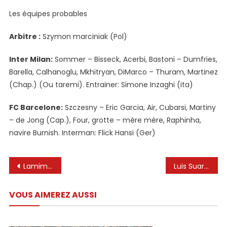
Les équipes probables
Arbitre :
Szymon marciniak (Pol)
Inter Milan:
Sommer – Bisseck, Acerbi, Bastoni – Dumfries,
Barella, Calhanoglu, Mkhitryan, DiMarco – Thuram, Martinez
(Chap.) (Ou taremi). Entrainer: Simone Inzaghi (ita)
FC Barcelone:
Szczesny – Eric Garcia, Air, Cubarsi, Martiny
– de Jong (Cap.), Four, grotte – mère mère, Raphinha,
navire Burnish. Interman: Flick Hansi (Ger)
Navigation
Lamimine Yamal peut être le substitut de Lionel Messi dans le football | TUDN SOCCER
Luis Suarez révèle ce que lui et Lionel Messi ne peuvent plus faire à Inter Miami
de
VOUS AIMEREZ AUSSI
l’article