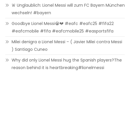
🚨 Unglaublich: Lionel Messi will zum FC Bayern München
wechseln! #bayern
Goodbye Lionel Messi😭💔 #eafc #eafc25 #fifa22
#eafcmobile #fifa #eafcmobile25 #easportsfifa
Milei denigra a Lionel Messi – ( Javier Milei contra Messi
) Santiago Cuneo
Why did only Lionel Messi hug the Spanish players?The
reason behind it is heartbreaking#lionelmessi