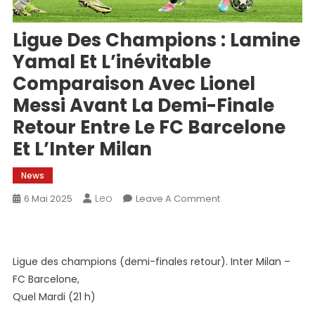
Ligue Des Champions : Lamine
Yamal Et L’inévitable
Comparaison Avec Lionel
Messi Avant La Demi-Finale
Retour Entre Le FC Barcelone
Et L’Inter Milan
News
Leo
On
6 Mai 2025
Leave A Comment
Ligue
Des
Champions :
Ligue des champions (demi-finales retour). Inter Milan –
Lamine
FC Barcelone,
Yamal
Et
Quel Mardi (21 h)
L’inévitable