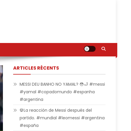
ARTICLES RÉCENTS
MESSI DEU BANHO NO YAMAL? 😳🛁 #messi
#yamal #copadomundo #espanha
#argentina
💀La reacción de Messi después del
partido. #mundial #leomessi #argentina
#españa