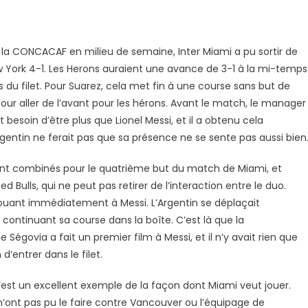
la CONCACAF en milieu de semaine, Inter Miami a pu sortir de
r
ew York 4-1. Les Herons auraient une avance de 3-1 à la mi-temps
s du filet. Pour Suarez, cela met fin à une course sans but de
our aller de l’avant pour les hérons. Avant le match, le manager
besoin d’être plus que Lionel Messi, et il a obtenu cela
gentin ne ferait pas que sa présence ne se sente pas aussi bien
ont combinés pour le quatrième but du match de Miami, et
ulls, qui ne peut pas retirer de l’interaction entre le duo.
on
e jouant immédiatement à Messi. L’Argentin se déplaçait
continuant sa course dans la boîte. C’est là que la
Ségovia a fait un premier film à Messi, et il n’y avait rien que
’entrer dans le filet.
est un excellent exemple de la façon dont Miami veut jouer.
 n’ont pas pu le faire contre Vancouver ou l’équipage de