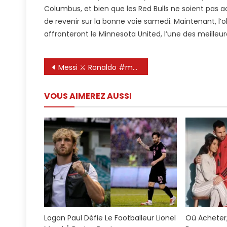
Columbus, et bien que les Red Bulls ne soient pas a
de revenir sur la bonne voie samedi. Maintenant, l’o
affronteront le Minnesota United, l’une des meilleur
Navigation
Messi ⚔️ Ronaldo #messi # CR7 #LeoMessi #Cristianoronaldo #fcbarcelone #juventus #UCl #Firal
de
VOUS AIMEREZ AUSSI
l’article
Logan Paul Défie Le Footballeur Lionel
Où Acheter,