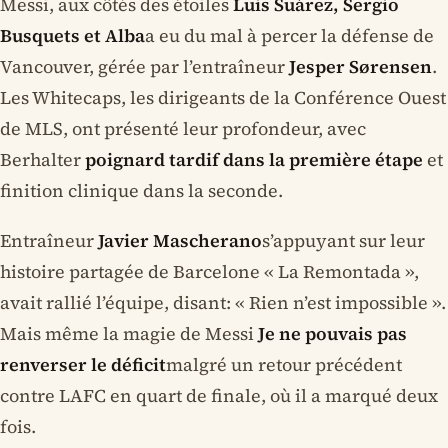
Messi, aux côtés des étoiles
Luis Suárez, Sergio
Busquets et Alba
a eu du mal à percer la défense de
Vancouver, gérée par l’entraîneur
Jesper Sørensen
.
Les Whitecaps, les dirigeants de la Conférence Ouest
de MLS, ont présenté leur profondeur, avec
Berhalter
poignard tardif dans la première étape
et
finition clinique dans la seconde.
Entraîneur
Javier Mascherano
s’appuyant sur leur
histoire partagée de Barcelone « La Remontada »,
avait rallié l’équipe, disant: « Rien n’est impossible ».
Mais même la magie de Messi
Je ne pouvais pas
renverser le déficit
malgré un retour précédent
contre LAFC en quart de finale, où il a marqué deux
fois.