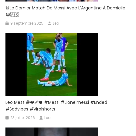
🚨Le Dernier Match De Messi Avec L’Argentine À Domicile
😭🇦🇷
9 septembre 2025
Leo
Leo Messi😅❤️‍🩹🫀 #messi #lionelmessi #ended
#sadvibes #viralshorts
23 juillet 2026
Leo