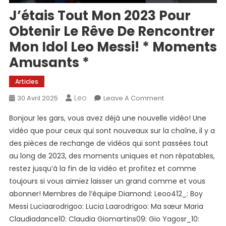
J’étais Tout Mon 2023 Pour
Obtenir Le Rêve De Rencontrer
Mon Idol Leo Messi! * Moments
Amusants *
Articles
Leo
On
30 Avril 2025
Leave A Comment
J’étais
Bonjour les gars, vous avez déjà une nouvelle vidéo! Une
Tout
vidéo que pour ceux qui sont nouveaux sur la chaîne, il y a
Mon
des pièces de rechange de vidéos qui sont passées tout
2023
au long de 2023, des moments uniques et non répatables,
Pour
Obtenir
restez jusqu’à la fin de la vidéo et profitez et comme
Le
toujours si vous aimiez laisser un grand comme et vous
Rêve
abonner! Membres de l’équipe Diamond: Leoo412_: Boy
De
Messi Luciaarodrigoo: Lucia Laarodrigoo: Ma sœur Maria
Rencontrer
Claudiadance10: Claudia Giomartins09: Gio Yagosr_10:
Mon