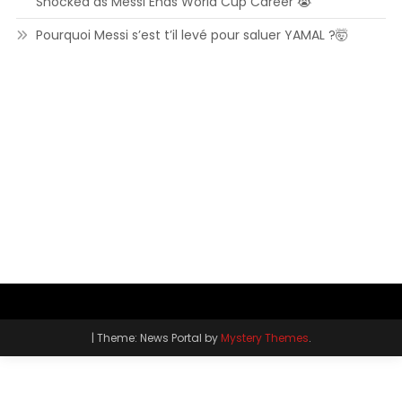
Shocked as Messi Ends World Cup Career 😭
Pourquoi Messi s’est t’il levé pour saluer YAMAL ?🤯
|
Theme: News Portal by
Mystery Themes
.