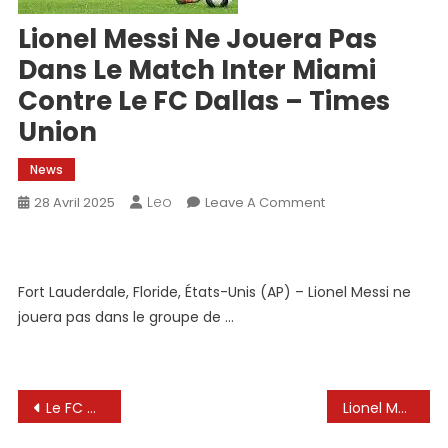
Lionel Messi Ne Jouera Pas
Dans Le Match Inter Miami
Contre Le FC Dallas – Times
Union
News
Leo
On
28 Avril 2025
Leave A Comment
Lionel
Messi
Ne
Fort Lauderdale, Floride, États-Unis (AP) – Lionel Messi ne
Jouera
jouera pas dans le groupe de …
Pas
Dans
Le
Match
Navigation
Le FC Dallas Hands Lionel Messi-uns Inter Miami Première perte de la saison MLS
Lionel Messi manque le match de l’Inter Miami contre le FC Dallas
Inter
Miami
de