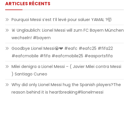
ARTICLES RÉCENTS
Pourquoi Messi s’est t’il levé pour saluer YAMAL ?🤯
🚨 Unglaublich: Lionel Messi will zum FC Bayern München
wechseln! #bayern
Goodbye Lionel Messi😭💔 #eafc #eafc25 #fifa22
#eafcmobile #fifa #eafcmobile25 #easportsfifa
Milei denigra a Lionel Messi – ( Javier Milei contra Messi
) Santiago Cuneo
Why did only Lionel Messi hug the Spanish players?The
reason behind it is heartbreaking#lionelmessi