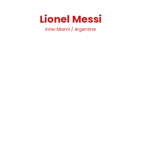
Skip
to
Lionel Messi
content
Inter Miami / Argentine