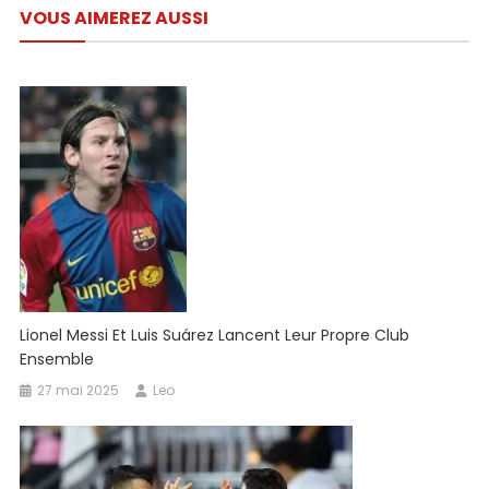
Contre
VOUS AIMEREZ AUSSI
l’article
Le
FC
Dallas
–
Times
Union
Lionel Messi Et Luis Suárez Lancent Leur Propre Club
Ensemble
27 mai 2025
Leo