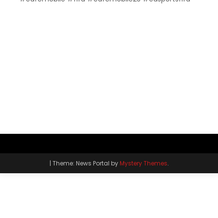
|
Theme: News Portal by
Mystery Themes
.