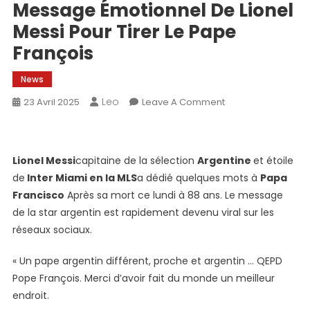
Message Émotionnel De Lionel
Messi Pour Tirer Le Pape
François
News
Leo
On
23 Avril 2025
Leave A Comment
Message
Émotionnel
De
Lionel Messi
capitaine de la sélection
Argentine
et étoile
Lionel
de
Inter Miami en la MLS
a dédié quelques mots à
Papa
Messi
Francisco
Après sa mort ce lundi à 88 ans. Le message
Pour
de la star argentin est rapidement devenu viral sur les
Tirer
Le
réseaux sociaux.
Pape
« Un pape argentin différent, proche et argentin … QEPD
François
Pope François. Merci d’avoir fait du monde un meilleur
endroit.