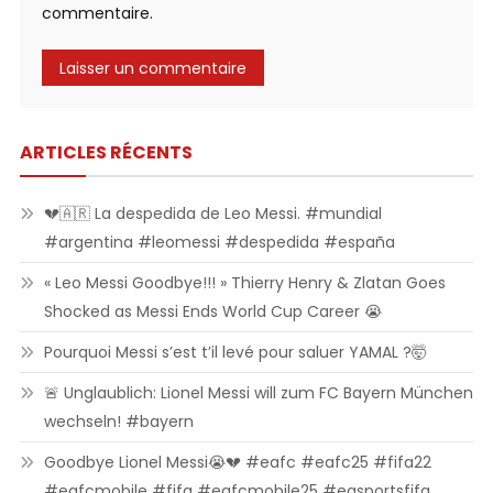
commentaire.
ARTICLES RÉCENTS
💔🇦🇷 La despedida de Leo Messi. #mundial
#argentina #leomessi #despedida #españa
« Leo Messi Goodbye!!! » Thierry Henry & Zlatan Goes
Shocked as Messi Ends World Cup Career 😭
Pourquoi Messi s’est t’il levé pour saluer YAMAL ?🤯
🚨 Unglaublich: Lionel Messi will zum FC Bayern München
wechseln! #bayern
Goodbye Lionel Messi😭💔 #eafc #eafc25 #fifa22
#eafcmobile #fifa #eafcmobile25 #easportsfifa