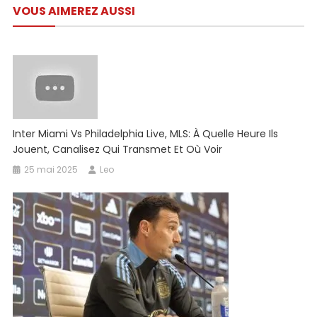
À
VOUS AIMEREZ AUSSI
l’article
Mohanlal;
Commentaires
Des
Fans
–
Cine
News
Inter Miami Vs Philadelphia Live, MLS: À Quelle Heure Ils
Jouent, Canalisez Qui Transmet Et Où Voir
25 mai 2025
Leo