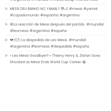
MESSI DEU BANHO NO YAMAL? 😳🛁 #messi #yamal
#copadomundo #espanha #argentina
💀La reacción de Messi después del partido. #mundial
#leomessi #argentina #españa
💔🇦🇷 La despedida de Leo Messi. #mundial
#argentina #leomessi #despedida #españa
« Leo Messi Goodbye!!! » Thierry Henry & Zlatan Goes
Shocked as Messi Ends World Cup Career 😭