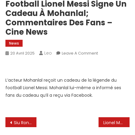
Football Lionel Messi Signe Un
Cadeau À Mohanlal;
Commentaires Des Fans –
Cine News
News
Leo
On
20 Avril 2025
Leave A Comment
«Cher
Laletta»:
La
L’acteur Mohanlal reçoit un cadeau de la légende du
Légende
football Lionel Messi. Mohanlal lui-même a informé ses
Du
Football
fans du cadeau qu’il a reçu via Facebook.
Lionel
Messi
Signe
Navigation
Un
Siu Ronaldo & Messi & Haaland 🆚 Mrbeast & Karl & Nolan 🇵🇹🇧🇷🇧🇻🤯⚽🐐
Lionel Messi remet Columbus Crew First MLS Perte de saison
Cadeau
de