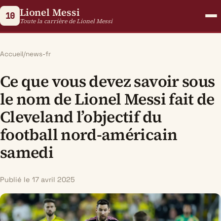
Lionel Messi
10
Toute la carrière de Lionel Messi
Accueil
/
news-fr
Ce que vous devez savoir sous
le nom de Lionel Messi fait de
Cleveland l’objectif du
football nord-américain
samedi
Publié le 17 avril 2025